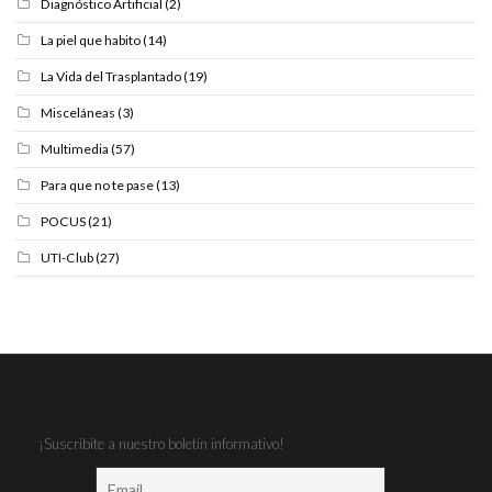
Diagnóstico Artificial
(2)
La piel que habito
(14)
La Vida del Trasplantado
(19)
Misceláneas
(3)
Multimedia
(57)
Para que no te pase
(13)
POCUS
(21)
UTI-Club
(27)
¡Suscribite a nuestro boletín informativo!