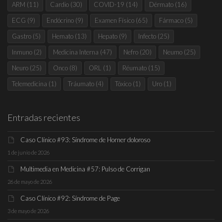
ARM
(11)
Cardio
(30)
COVID-19
(14)
Dérmato
(16)
ECG
(9)
Endócrino
(9)
Examen Físico
(65)
Fármaco
(5)
Gastro
(5)
Hemato
(13)
Hepato
(9)
Infecto
(25)
Inmuno
(2)
Medicina Interna
(47)
Nefro
(20)
Neumo
(25)
Neuro
(25)
Onco
(8)
ORL
(1)
Réumato
(15)
Telemedicina
(1)
Tráumato
(4)
Tóxico
(1)
Uro
(1)
Entradas recientes
Caso Clínico #93: Síndrome de Horner doloroso
1 de junio de 2026
Multimedia en Medicina #57: Pulso de Corrigan
26 de mayo de 2026
Caso Clínico #92: Síndrome de Page
3 de mayo de 2026