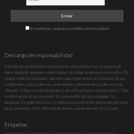
Si continúas, aceptas la política de privacidad
Descargo de responsabilidad
Este foro de periodicidad semanal tiene como objetivo ser un espacio de
intercambio de opiniones entre colegas, de índole académica y formativa. De
ningún modo las opiniones volcadas aquí representan las posturas de las
instituciones a las cuales los profesionales intervinientes pudieran estar
afiliados. El foro no está destinado a ser utilizado para consejo médico. Toda
la información de los pacientes ha sido modificada para proteger su
identidad. En todos los casos se obtuvo consentimiento informado por parte
de los pacientes. Este sitio está destinado a profesionales de la salud.
Etiquetas