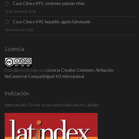
Caso Clínico #91: síndrome pulmón-riñón
11 de febrero de 2026
Caso Clínico #90: hepatitis aguda fulminante
16 de enero de 2026
Licencia
Esta obra está bajo una
Licencia Creative Commons Atribución-
NoComercial-CompartirIgual 4.0 Internacional
.
Indización
Interconsulta On-line se encuentra indizado en Latindex