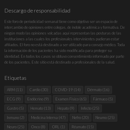
Descargo de responsabilidad
Este foro de periodicidad semanal tiene como objetivo ser un espacio de
intercambio de opiniones entre colegas, de índole académica y formativa. De
ningún modo las opiniones volcadas aquí representan las posturas de las
instituciones a las cuales los profesionales intervinientes pudieran estar
afiliados. El foro no está destinado a ser utilizado para consejo médico. Toda
la información de los pacientes ha sido modificada para proteger su
identidad. En todos los casos se obtuvo consentimiento informado por parte
de los pacientes. Este sitio está destinado a profesionales de la salud.
Etiquetas
ARM
(11)
Cardio
(30)
COVID-19
(14)
Dérmato
(16)
ECG
(9)
Endócrino
(9)
Examen Físico
(65)
Fármaco
(5)
Gastro
(5)
Hemato
(13)
Hepato
(9)
Infecto
(25)
Inmuno
(2)
Medicina Interna
(47)
Nefro
(20)
Neumo
(25)
Neuro
(25)
Onco
(8)
ORL
(1)
Réumato
(15)