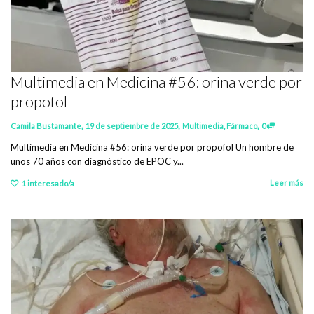
Multimedia en Medicina #56: orina verde por
propofol
,
,
,
Camila Bustamante
19 de septiembre de 2025
Multimedia
,
Fármaco
0
Multimedia en Medicina #56: orina verde por propofol Un hombre de
unos 70 años con diagnóstico de EPOC y...
Leer más
1
interesado/a