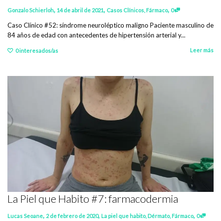
,
,
,
Gonzalo Schierloh
14 de abril de 2021
Casos Clínicos
,
Fármaco
0
Caso Clínico #52: síndrome neuroléptico maligno Paciente masculino de
84 años de edad con antecedentes de hipertensión arterial y...
Leer más
0
interesados/as
La Piel que Habito #7: farmacodermia
,
,
,
Lucas Seoane
2 de febrero de 2020
La piel que habito
,
Dérmato
,
Fármaco
0