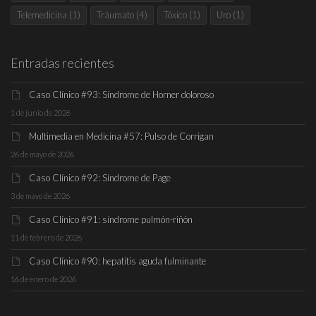
Telemedicina
(1)
Tráumato
(4)
Tóxico
(1)
Uro
(1)
Entradas recientes
Caso Clínico #93: Síndrome de Horner doloroso
1 de junio de 2026
Multimedia en Medicina #57: Pulso de Corrigan
26 de mayo de 2026
Caso Clínico #92: Síndrome de Page
3 de mayo de 2026
Caso Clínico #91: síndrome pulmón-riñón
11 de febrero de 2026
Caso Clínico #90: hepatitis aguda fulminante
16 de enero de 2026