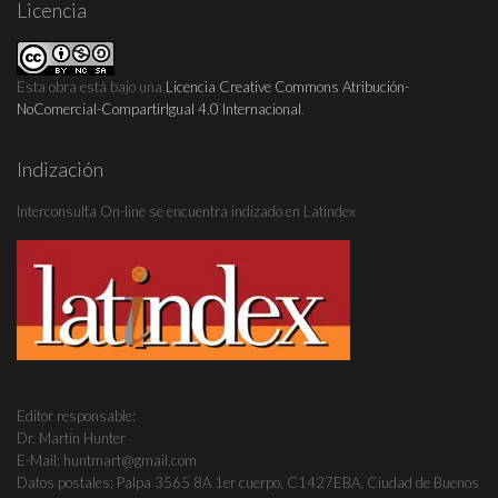
Licencia
Esta obra está bajo una
Licencia Creative Commons Atribución-
NoComercial-CompartirIgual 4.0 Internacional
.
Indización
Interconsulta On-line se encuentra indizado en Latindex
Editor responsable:
Dr. Martín Hunter
E-Mail: huntmart@gmail.com
Datos postales: Palpa 3565 8A 1er cuerpo, C1427EBA, Ciudad de Buenos