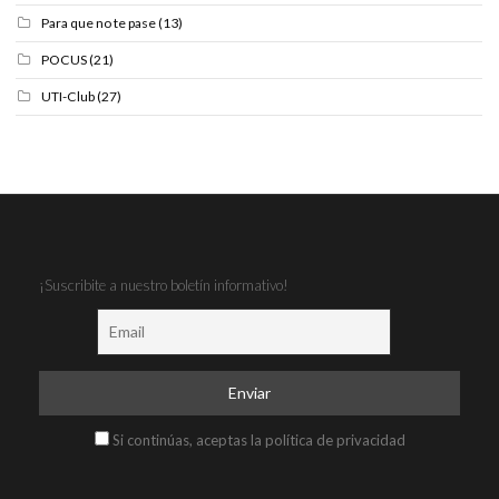
Para que no te pase
(13)
POCUS
(21)
UTI-Club
(27)
¡Suscribite a nuestro boletín informativo!
Si continúas, aceptas la política de privacidad