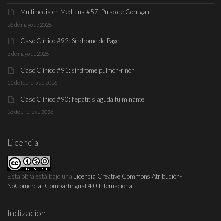
Multimedia en Medicina #57: Pulso de Corrigan
26 de mayo de 2026
Caso Clínico #92: Síndrome de Page
3 de mayo de 2026
Caso Clínico #91: síndrome pulmón-riñón
11 de febrero de 2026
Caso Clínico #90: hepatitis aguda fulminante
16 de enero de 2026
Licencia
Esta obra está bajo una
Licencia Creative Commons Atribución-
NoComercial-CompartirIgual 4.0 Internacional
.
Indización