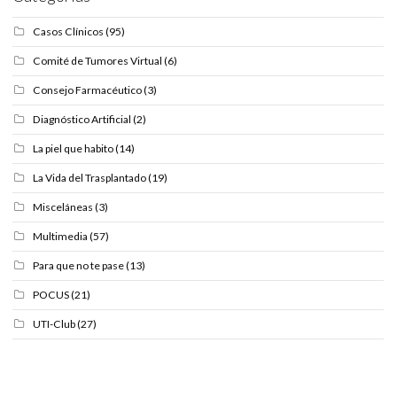
Casos Clínicos
(95)
Comité de Tumores Virtual
(6)
Consejo Farmacéutico
(3)
Diagnóstico Artificial
(2)
La piel que habito
(14)
La Vida del Trasplantado
(19)
Misceláneas
(3)
Multimedia
(57)
Para que no te pase
(13)
POCUS
(21)
UTI-Club
(27)