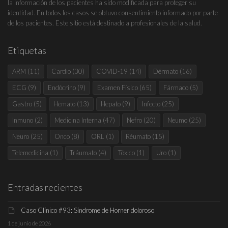
la información de los pacientes ha sido modificada para proteger su
identidad. En todos los casos se obtuvo consentimiento informado por parte
de los pacientes. Este sitio está destinado a profesionales de la salud.
Etiquetas
ARM
(11)
Cardio
(30)
COVID-19
(14)
Dérmato
(16)
ECG
(9)
Endócrino
(9)
Examen Físico
(65)
Fármaco
(5)
Gastro
(5)
Hemato
(13)
Hepato
(9)
Infecto
(25)
Inmuno
(2)
Medicina Interna
(47)
Nefro
(20)
Neumo
(25)
Neuro
(25)
Onco
(8)
ORL
(1)
Réumato
(15)
Telemedicina
(1)
Tráumato
(4)
Tóxico
(1)
Uro
(1)
Entradas recientes
Caso Clínico #93: Síndrome de Horner doloroso
1 de junio de 2026