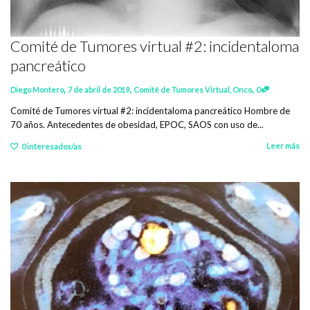
Comité de Tumores virtual #2: incidentaloma
pancreático
,
,
,
Diego Montero
7 de abril de 2019
Comité de Tumores Virtual
,
Onco
0
Comité de Tumores virtual #2: incidentaloma pancreático Hombre de
70 años. Antecedentes de obesidad, EPOC, SAOS con uso de...
Leer más
0
interesados/as