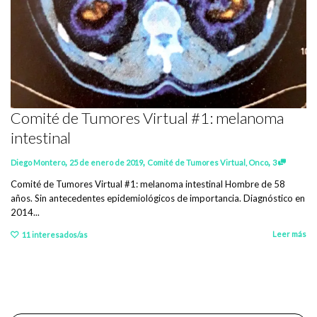
Comité de Tumores Virtual #1: melanoma
intestinal
,
,
,
Diego Montero
25 de enero de 2019
Comité de Tumores Virtual
,
Onco
3
Comité de Tumores Virtual #1: melanoma intestinal Hombre de 58
años. Sin antecedentes epidemiológicos de importancia. Diagnóstico en
2014...
Leer más
11
interesados/as