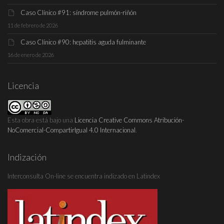
Caso Clínico #91: síndrome pulmón-riñón
11 de febrero de 2026
Caso Clínico #90: hepatitis aguda fulminante
16 de enero de 2026
Licencia
Esta obra está bajo una
Licencia Creative Commons Atribución-
NoComercial-CompartirIgual 4.0 Internacional
.
Indización
Interconsulta On-line se encuentra indizado en Latindex