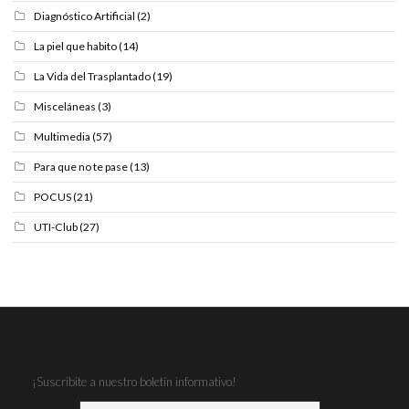
Diagnóstico Artificial
(2)
La piel que habito
(14)
La Vida del Trasplantado
(19)
Misceláneas
(3)
Multimedia
(57)
Para que no te pase
(13)
POCUS
(21)
UTI-Club
(27)
¡Suscribite a nuestro boletín informativo!