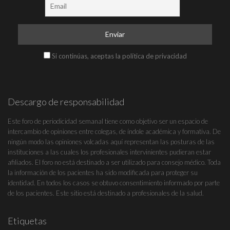
Si continúas, aceptas la política de privacidad
Descargo de responsabilidad
Este foro de periodicidad semanal tiene como objetivo ser un espacio de
intercambio de opiniones entre colegas, de índole académica y formativa. De
ningún modo las opiniones volcadas aquí representan las posturas de las
instituciones a las cuales los profesionales intervinientes pudieran estar
afiliados. El foro no está destinado a ser utilizado para consejo médico. Toda
la información de los pacientes ha sido modificada para proteger su
identidad. En todos los casos se obtuvo consentimiento informado por parte
de los pacientes. Este sitio está destinado a profesionales de la salud.
Etiquetas