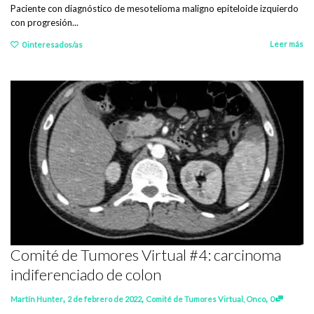
Paciente con diagnóstico de mesotelioma maligno epiteloide izquierdo
con progresión...
Leer más
0
interesados/as
Comité de Tumores Virtual #4: carcinoma
indiferenciado de colon
,
,
,
Martín Hunter
2 de febrero de 2022
Comité de Tumores Virtual
,
Onco
0