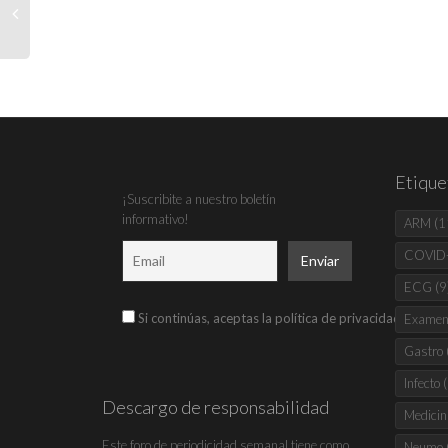
Etique
¡Suscribite a nuestro boletín
informativo!
ARM
(1
COVID
ECG
(9
Si continúas, aceptas la política de privacidad
Examen 
Gastro
Infecto
(
Descargo de responsabilidad
Medicin
Este foro de periodicidad semanal tiene como
Neumo