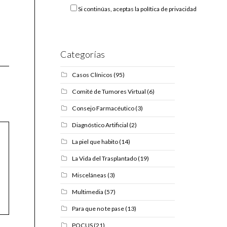
Si continúas, aceptas la política de privacidad
Categorías
Casos Clínicos
(95)
Comité de Tumores Virtual
(6)
Consejo Farmacéutico
(3)
Diagnóstico Artificial
(2)
La piel que habito
(14)
La Vida del Trasplantado
(19)
Misceláneas
(3)
Multimedia
(57)
Para que no te pase
(13)
POCUS
(21)