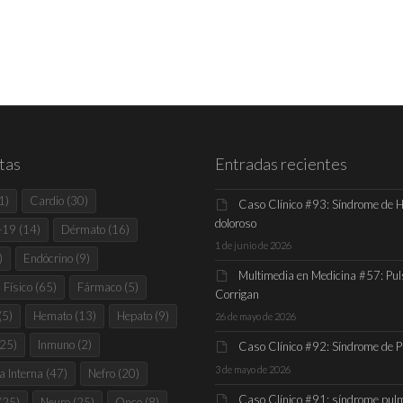
tas
Entradas recientes
1)
Cardio
(30)
Caso Clínico #93: Síndrome de 
doloroso
-19
(14)
Dérmato
(16)
1 de junio de 2026
)
Endócrino
(9)
Multimedia en Medicina #57: Pul
Físico
(65)
Fármaco
(5)
Corrigan
(5)
Hemato
(13)
Hepato
(9)
26 de mayo de 2026
25)
Inmuno
(2)
Caso Clínico #92: Síndrome de 
3 de mayo de 2026
a Interna
(47)
Nefro
(20)
Caso Clínico #91: síndrome pul
(25)
Neuro
(25)
Onco
(8)