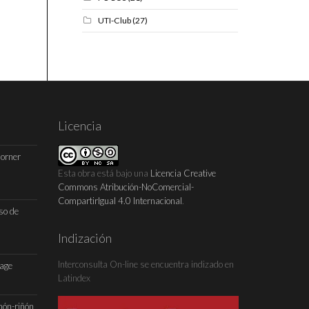
UTI-Club
(27)
Licencia
Horner
Esta obra está bajo una
Licencia Creative
Commons Atribución-NoComercial-
CompartirIgual 4.0 Internacional
.
so de
Indización
Interconsulta On-line se encuentra indizado en
Page
Latindex
món-riñón