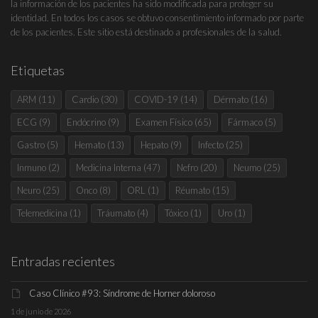
la información de los pacientes ha sido modificada para proteger su
identidad. En todos los casos se obtuvo consentimiento informado por parte
de los pacientes. Este sitio está destinado a profesionales de la salud.
Etiquetas
ARM
(11)
Cardio
(30)
COVID-19
(14)
Dérmato
(16)
ECG
(9)
Endócrino
(9)
Examen Físico
(65)
Fármaco
(5)
Gastro
(5)
Hemato
(13)
Hepato
(9)
Infecto
(25)
Inmuno
(2)
Medicina Interna
(47)
Nefro
(20)
Neumo
(25)
Neuro
(25)
Onco
(8)
ORL
(1)
Réumato
(15)
Telemedicina
(1)
Tráumato
(4)
Tóxico
(1)
Uro
(1)
Entradas recientes
Caso Clínico #93: Síndrome de Horner doloroso
1 de junio de 2026