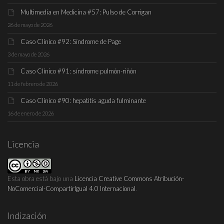
Multimedia en Medicina #57: Pulso de Corrigan
26 de mayo de 2026
Caso Clínico #92: Síndrome de Page
3 de mayo de 2026
Caso Clínico #91: síndrome pulmón-riñón
11 de febrero de 2026
Caso Clínico #90: hepatitis aguda fulminante
16 de enero de 2026
Licencia
Esta obra está bajo una
Licencia Creative Commons Atribución-
NoComercial-CompartirIgual 4.0 Internacional
.
Indización