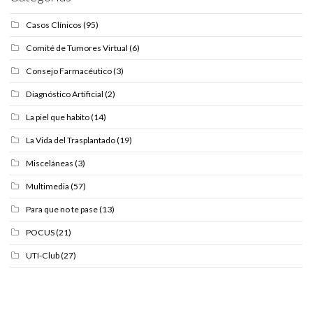
Casos Clínicos
(95)
Comité de Tumores Virtual
(6)
Consejo Farmacéutico
(3)
Diagnóstico Artificial
(2)
La piel que habito
(14)
La Vida del Trasplantado
(19)
Misceláneas
(3)
Multimedia
(57)
Para que no te pase
(13)
POCUS
(21)
UTI-Club
(27)