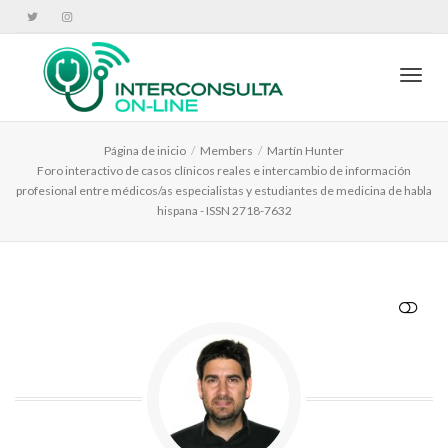
Cambi
Página de inicio
Members
Martín Hunter
Foro interactivo de casos clínicos reales e intercambio de información
profesional entre médicos/as especialistas y estudiantes de medicina de habla
hispana - ISSN 2718-7632
VER MENOS