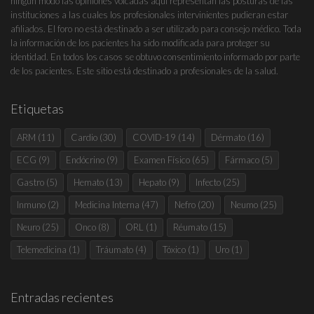
ningún modo las opiniones volcadas aquí representan las posturas de las
instituciones a las cuales los profesionales intervinientes pudieran estar
afiliados. El foro no está destinado a ser utilizado para consejo médico. Toda
la información de los pacientes ha sido modificada para proteger su
identidad. En todos los casos se obtuvo consentimiento informado por parte
de los pacientes. Este sitio está destinado a profesionales de la salud.
Etiquetas
ARM
(11)
Cardio
(30)
COVID-19
(14)
Dérmato
(16)
ECG
(9)
Endócrino
(9)
Examen Físico
(65)
Fármaco
(5)
Gastro
(5)
Hemato
(13)
Hepato
(9)
Infecto
(25)
Inmuno
(2)
Medicina Interna
(47)
Nefro
(20)
Neumo
(25)
Neuro
(25)
Onco
(8)
ORL
(1)
Réumato
(15)
Telemedicina
(1)
Tráumato
(4)
Tóxico
(1)
Uro
(1)
Entradas recientes