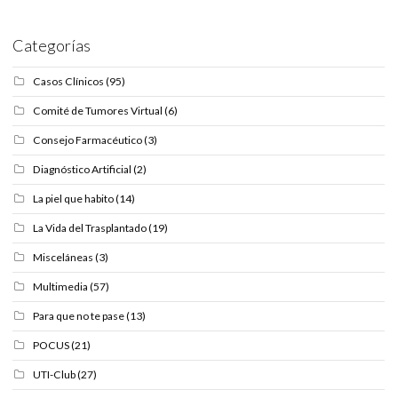
Categorías
Casos Clínicos
(95)
Comité de Tumores Virtual
(6)
Consejo Farmacéutico
(3)
Diagnóstico Artificial
(2)
La piel que habito
(14)
La Vida del Trasplantado
(19)
Misceláneas
(3)
Multimedia
(57)
Para que no te pase
(13)
POCUS
(21)
UTI-Club
(27)