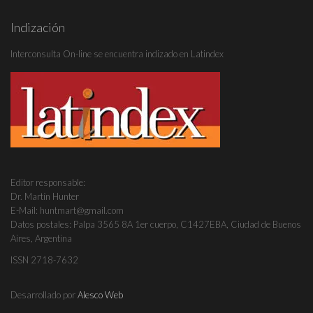
Indización
Interconsulta On-line se encuentra indizado en Latindex
Editor responsable:
Dr. Martín Hunter
E-Mail: huntmart@gmail.com
Datos postales: Palpa 3565 8A 1er cuerpo, C1427EBA, Ciudad de Buenos
Aires, Argentina
ISSN 2718-7632
Desarrollado por
Alesco Web