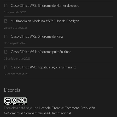
Caso Clínico #93: Síndrome de Horner doloroso
1 de junio de 2026
Multimedia en Medicina #57: Pulso de Corrigan
26 de mayo de 2026
Caso Clínico #92: Síndrome de Page
3 de mayo de 2026
Caso Clínico #91: síndrome pulmón-riñón
11 de febrero de 2026
Caso Clínico #90: hepatitis aguda fulminante
16 de enero de 2026
Licencia
Esta obra está bajo una
Licencia Creative Commons Atribución-
NoComercial-CompartirIgual 4.0 Internacional
.