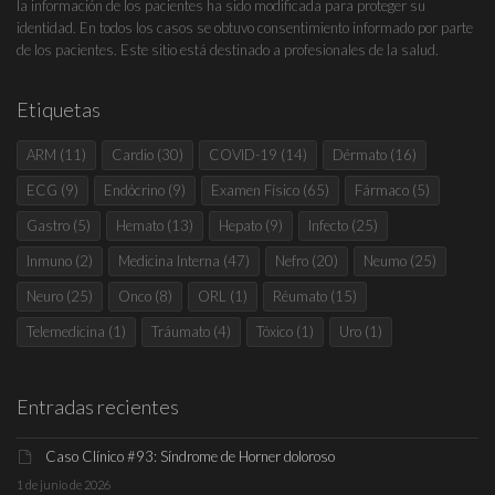
la información de los pacientes ha sido modificada para proteger su
identidad. En todos los casos se obtuvo consentimiento informado por parte
de los pacientes. Este sitio está destinado a profesionales de la salud.
Etiquetas
ARM
(11)
Cardio
(30)
COVID-19
(14)
Dérmato
(16)
ECG
(9)
Endócrino
(9)
Examen Físico
(65)
Fármaco
(5)
Gastro
(5)
Hemato
(13)
Hepato
(9)
Infecto
(25)
Inmuno
(2)
Medicina Interna
(47)
Nefro
(20)
Neumo
(25)
Neuro
(25)
Onco
(8)
ORL
(1)
Réumato
(15)
Telemedicina
(1)
Tráumato
(4)
Tóxico
(1)
Uro
(1)
Entradas recientes
Caso Clínico #93: Síndrome de Horner doloroso
1 de junio de 2026