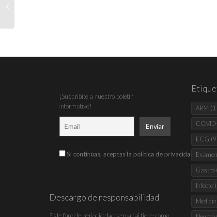
Etique
¡Suscribite a nuestro boletín
informativo!
ARM
(1
COVID
ECG
(9
Si continúas, aceptas la política de privacidad
Examen 
Gastro
Infecto
(
Descargo de responsabilidad
Medicin
Este foro de periodicidad semanal tiene como
Neumo