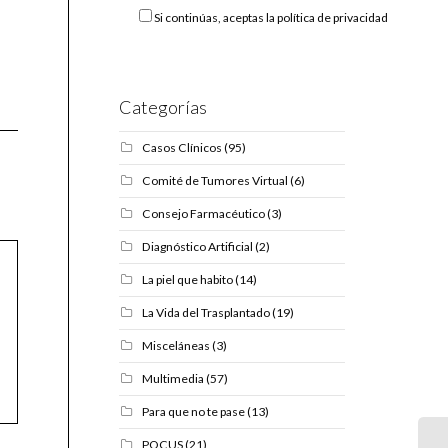
Si continúas, aceptas la política de privacidad
Categorías
Casos Clínicos
(95)
Comité de Tumores Virtual
(6)
Consejo Farmacéutico
(3)
Diagnóstico Artificial
(2)
La piel que habito
(14)
La Vida del Trasplantado
(19)
Misceláneas
(3)
Multimedia
(57)
Para que no te pase
(13)
POCUS
(21)