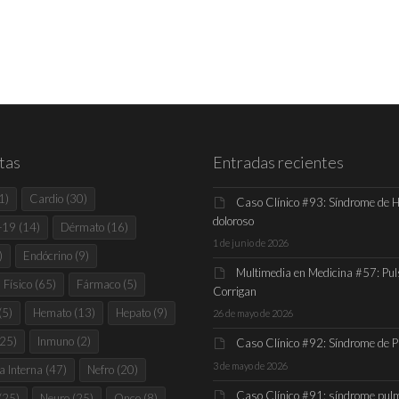
tas
Entradas recientes
1)
Cardio
(30)
Caso Clínico #93: Síndrome de 
doloroso
-19
(14)
Dérmato
(16)
1 de junio de 2026
)
Endócrino
(9)
Multimedia en Medicina #57: Pul
Físico
(65)
Fármaco
(5)
Corrigan
(5)
Hemato
(13)
Hepato
(9)
26 de mayo de 2026
25)
Inmuno
(2)
Caso Clínico #92: Síndrome de 
3 de mayo de 2026
a Interna
(47)
Nefro
(20)
Caso Clínico #91: síndrome pul
(25)
Neuro
(25)
Onco
(8)