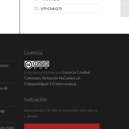
UTI-Club
(27)
Licencia
Horner
Esta obra está bajo una
Licencia Creative
Commons Atribución-NoComercial-
CompartirIgual 4.0 Internacional
.
so de
Indización
Interconsulta On-line se encuentra indizado en
Page
Latindex
món-riñón