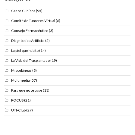
Casos Clínicos
(95)
Comité de Tumores Virtual
(6)
Consejo Farmacéutico
(3)
Diagnóstico Artificial
(2)
La piel que habito
(14)
La Vida del Trasplantado
(19)
Misceláneas
(3)
Multimedia
(57)
Para que no te pase
(13)
POCUS
(21)
UTI-Club
(27)