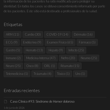
la información de los pacientes ha sido modificada para proteger su
identidad. En todos los casos se obtuvo consentimiento informado por parte
de los pacientes. Este sitio está destinado a profesionales de la salud.
Etiquetas
ARM
(11)
Cardio
(30)
COVID-19
(14)
Dérmato
(16)
ECG
(9)
Endócrino
(9)
Examen Físico
(65)
Fármaco
(5)
Gastro
(5)
Hemato
(13)
Hepato
(9)
Infecto
(25)
Inmuno
(2)
Medicina Interna
(47)
Nefro
(20)
Neumo
(25)
Neuro
(25)
Onco
(8)
ORL
(1)
Réumato
(15)
Telemedicina
(1)
Tráumato
(4)
Tóxico
(1)
Uro
(1)
Entradas recientes
Caso Clínico #93: Síndrome de Horner doloroso
1 de junio de 2026