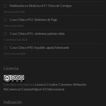
Multimedia en Medicina #57: Pulso de Corrigan
26 de mayo de 2026
Caso Clínico #92: Síndrome de Page
3 de mayo de 2026
Caso Clínico #91: síndrome pulmón-riñón
11 de febrero de 2026
Caso Clínico #90: hepatitis aguda fulminante
16 de enero de 2026
Licencia
Esta obra está bajo una
Licencia Creative Commons Atribución-
NoComercial-CompartirIgual 4.0 Internacional
.
Indización