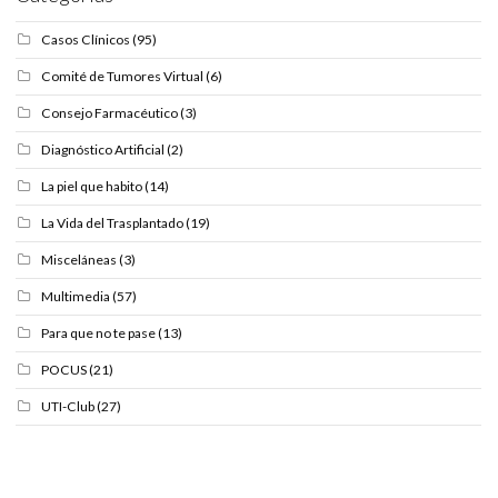
Casos Clínicos
(95)
Comité de Tumores Virtual
(6)
Consejo Farmacéutico
(3)
Diagnóstico Artificial
(2)
La piel que habito
(14)
La Vida del Trasplantado
(19)
Misceláneas
(3)
Multimedia
(57)
Para que no te pase
(13)
POCUS
(21)
UTI-Club
(27)