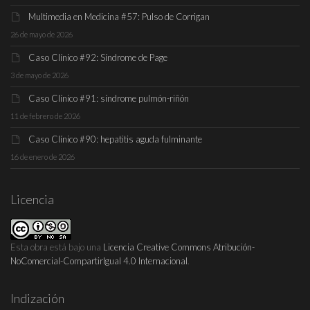
Multimedia en Medicina #57: Pulso de Corrigan
26 de mayo de 2026
Caso Clínico #92: Síndrome de Page
3 de mayo de 2026
Caso Clínico #91: síndrome pulmón-riñón
11 de febrero de 2026
Caso Clínico #90: hepatitis aguda fulminante
16 de enero de 2026
Licencia
Esta obra está bajo una
Licencia Creative Commons Atribución-
NoComercial-CompartirIgual 4.0 Internacional
.
Indización