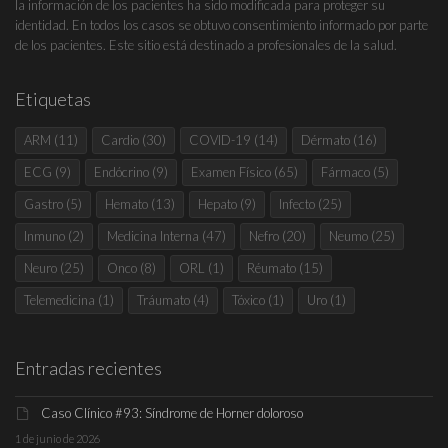
la información de los pacientes ha sido modificada para proteger su
identidad. En todos los casos se obtuvo consentimiento informado por parte
de los pacientes. Este sitio está destinado a profesionales de la salud.
Etiquetas
ARM
(11)
Cardio
(30)
COVID-19
(14)
Dérmato
(16)
ECG
(9)
Endócrino
(9)
Examen Físico
(65)
Fármaco
(5)
Gastro
(5)
Hemato
(13)
Hepato
(9)
Infecto
(25)
Inmuno
(2)
Medicina Interna
(47)
Nefro
(20)
Neumo
(25)
Neuro
(25)
Onco
(8)
ORL
(1)
Réumato
(15)
Telemedicina
(1)
Tráumato
(4)
Tóxico
(1)
Uro
(1)
Entradas recientes
Caso Clínico #93: Síndrome de Horner doloroso
1 de junio de 2026