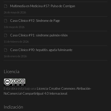
Multimedia en Medicina #57: Pulso de Corrigan
26 de mayo de 2026
Caso Clínico #92: Síndrome de Page
3 de mayo de 2026
Caso Clínico #91: síndrome pulmón-riñón
11 de febrero de 2026
Caso Clínico #90: hepatitis aguda fulminante
16 de enero de 2026
Licencia
Esta obra está bajo una
Licencia Creative Commons Atribución-
NoComercial-CompartirIgual 4.0 Internacional
.
Indización