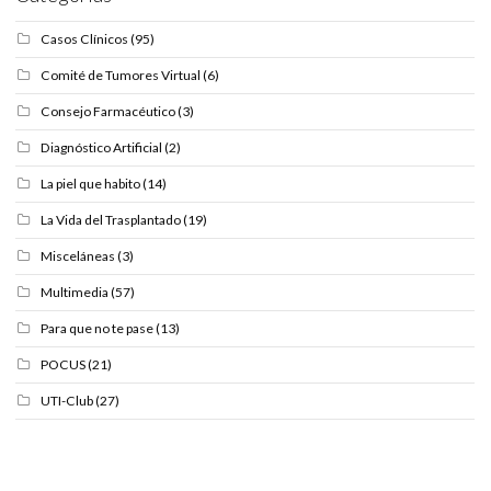
Casos Clínicos
(95)
Comité de Tumores Virtual
(6)
Consejo Farmacéutico
(3)
Diagnóstico Artificial
(2)
La piel que habito
(14)
La Vida del Trasplantado
(19)
Misceláneas
(3)
Multimedia
(57)
Para que no te pase
(13)
POCUS
(21)
UTI-Club
(27)