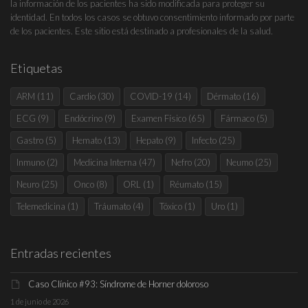
la información de los pacientes ha sido modificada para proteger su
identidad. En todos los casos se obtuvo consentimiento informado por parte
de los pacientes. Este sitio está destinado a profesionales de la salud.
Etiquetas
ARM
(11)
Cardio
(30)
COVID-19
(14)
Dérmato
(16)
ECG
(9)
Endócrino
(9)
Examen Físico
(65)
Fármaco
(5)
Gastro
(5)
Hemato
(13)
Hepato
(9)
Infecto
(25)
Inmuno
(2)
Medicina Interna
(47)
Nefro
(20)
Neumo
(25)
Neuro
(25)
Onco
(8)
ORL
(1)
Réumato
(15)
Telemedicina
(1)
Tráumato
(4)
Tóxico
(1)
Uro
(1)
Entradas recientes
Caso Clínico #93: Síndrome de Horner doloroso
1 de junio de 2026