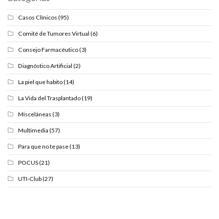
Casos Clínicos
(95)
Comité de Tumores Virtual
(6)
Consejo Farmacéutico
(3)
Diagnóstico Artificial
(2)
La piel que habito
(14)
La Vida del Trasplantado
(19)
Misceláneas
(3)
Multimedia
(57)
Para que no te pase
(13)
POCUS
(21)
UTI-Club
(27)