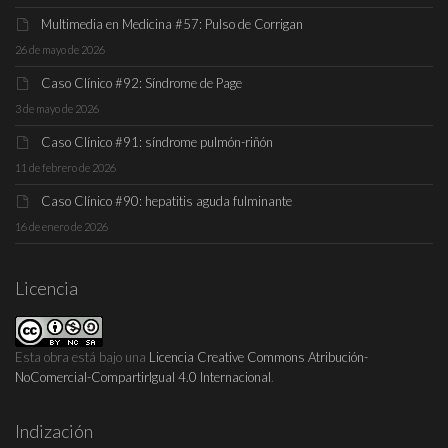
Multimedia en Medicina #57: Pulso de Corrigan
26 de mayo de 2026
Caso Clínico #92: Síndrome de Page
3 de mayo de 2026
Caso Clínico #91: síndrome pulmón-riñón
11 de febrero de 2026
Caso Clínico #90: hepatitis aguda fulminante
16 de enero de 2026
Licencia
Esta obra está bajo una
Licencia Creative Commons Atribución-
NoComercial-CompartirIgual 4.0 Internacional
.
Indización