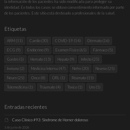
la información de los pacientes ha sido modificada para proteger su
identidad. En todos los casos se obtuvo consentimiento informado por parte
de los pacientes. Este sitio está destinado a profesionales de la salud.
Etiquetas
ARM
(11)
Cardio
(30)
COVID-19
(14)
Dérmato
(16)
ECG
(9)
Endócrino
(9)
Examen Físico
(65)
Fármaco
(5)
Gastro
(5)
Hemato
(13)
Hepato
(9)
Infecto
(25)
Inmuno
(2)
Medicina Interna
(47)
Nefro
(20)
Neumo
(25)
Neuro
(25)
Onco
(8)
ORL
(1)
Réumato
(15)
Telemedicina
(1)
Tráumato
(4)
Tóxico
(1)
Uro
(1)
Entradas recientes
Caso Clínico #93: Síndrome de Horner doloroso
1 de junio de 2026