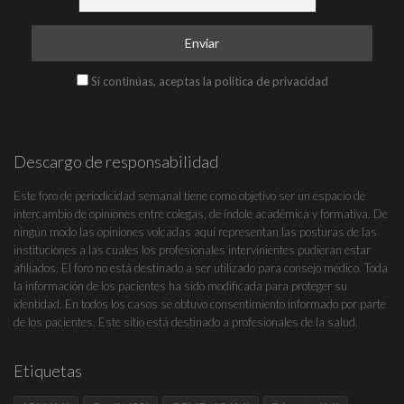
Si continúas, aceptas la política de privacidad
Descargo de responsabilidad
Este foro de periodicidad semanal tiene como objetivo ser un espacio de
intercambio de opiniones entre colegas, de índole académica y formativa. De
ningún modo las opiniones volcadas aquí representan las posturas de las
instituciones a las cuales los profesionales intervinientes pudieran estar
afiliados. El foro no está destinado a ser utilizado para consejo médico. Toda
la información de los pacientes ha sido modificada para proteger su
identidad. En todos los casos se obtuvo consentimiento informado por parte
de los pacientes. Este sitio está destinado a profesionales de la salud.
Etiquetas