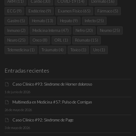
ARM
(11)
Cardio
(30)
COVID-19
(14)
Dérmato
(16)
ECG
(9)
Endócrino
(9)
Examen Físico
(65)
Fármaco
(5)
Gastro
(5)
Hemato
(13)
Hepato
(9)
Infecto
(25)
Inmuno
(2)
Medicina Interna
(47)
Nefro
(20)
Neumo
(25)
Neuro
(25)
Onco
(8)
ORL
(1)
Réumato
(15)
Telemedicina
(1)
Tráumato
(4)
Tóxico
(1)
Uro
(1)
Entradas recientes
Caso Clínico #93: Síndrome de Horner doloroso
1 de junio de 2026
Multimedia en Medicina #57: Pulso de Corrigan
26 de mayo de 2026
Caso Clínico #92: Síndrome de Page
3 de mayo de 2026