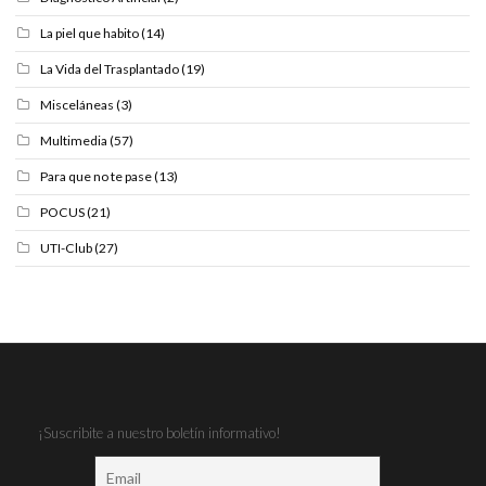
La piel que habito
(14)
La Vida del Trasplantado
(19)
Misceláneas
(3)
Multimedia
(57)
Para que no te pase
(13)
POCUS
(21)
UTI-Club
(27)
¡Suscribite a nuestro boletín informativo!