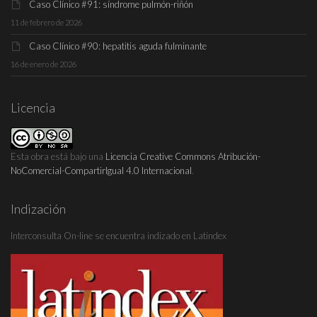
Caso Clínico #91: síndrome pulmón-riñón
11 de febrero de 2026
Caso Clínico #90: hepatitis aguda fulminante
16 de enero de 2026
Licencia
Esta obra está bajo una
Licencia Creative Commons Atribución-
NoComercial-CompartirIgual 4.0 Internacional
.
Indización
Interconsulta On-line se encuentra indizado en Latindex