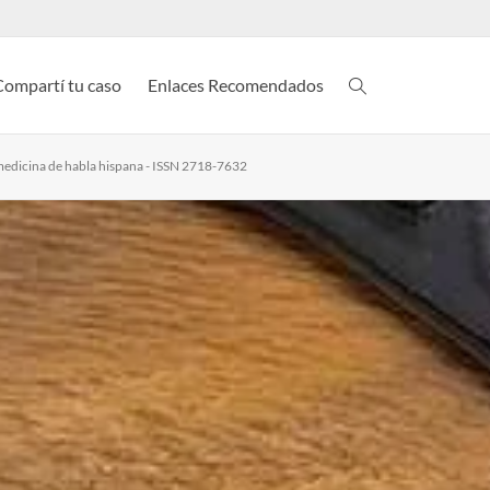
Compartí tu caso
Enlaces Recomendados
e medicina de habla hispana - ISSN 2718-7632