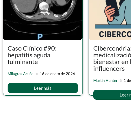
Caso Clínico #90:
Cibercondria
hepatitis aguda
medicalizació
fulminante
bienestar en l
influencers
Milagros Acuña
16 de enero de 2026
Martín Hunter
1 de
Leer más
Leer 