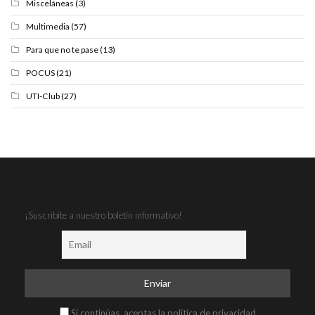
Misceláneas
(3)
Multimedia
(57)
Para que no te pase
(13)
POCUS
(21)
UTI-Club
(27)
¡Suscribite a nuestro boletín informativo!
Si continúas, aceptas la política de privacidad