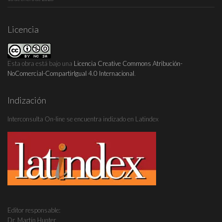
Licencia
Esta obra está bajo una
Licencia Creative Commons Atribución-
NoComercial-CompartirIgual 4.0 Internacional
.
Indización
Interconsulta On-line se encuentra indizado en Latindex
Editor responsable:
Dr. Martín Hunter