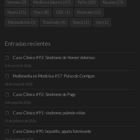
Inmuno
(2)
Medicina Interna
(47)
Nefro
(20)
Neumo
(25)
Neuro
(25)
Onco
(8)
ORL
(1)
Réumato
(15)
Telemedicina
(1)
Tráumato
(4)
Tóxico
(1)
Uro
(1)
Entradas recientes
Caso Clínico #93: Síndrome de Horner doloroso
1 de junio de 2026
Multimedia en Medicina #57: Pulso de Corrigan
26 de mayo de 2026
Caso Clínico #92: Síndrome de Page
3 de mayo de 2026
Caso Clínico #91: síndrome pulmón-riñón
11 de febrero de 2026
Caso Clínico #90: hepatitis aguda fulminante
16 de enero de 2026