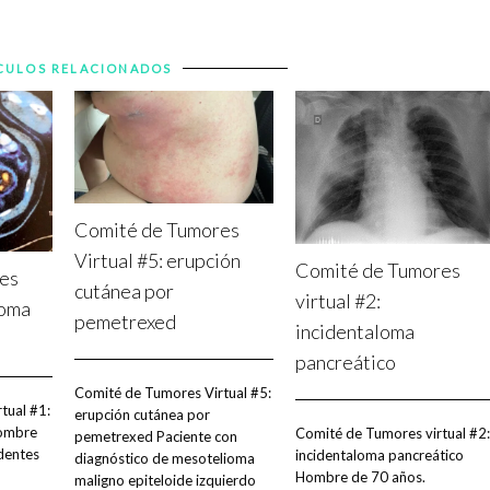
CULOS RELACIONADOS
Comité de Tumores
Virtual #5: erupción
Comité de Tumores
es
cutánea por
virtual #2:
noma
pemetrexed
incidentaloma
pancreático
Comité de Tumores Virtual #5:
tual #1:
erupción cutánea por
Hombre
Comité de Tumores virtual #2:
pemetrexed Paciente con
dentes
incidentaloma pancreático
diagnóstico de mesotelioma
Hombre de 70 años.
maligno epiteloide izquierdo