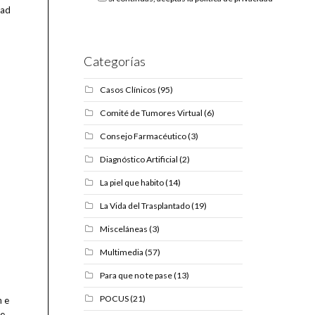
dad
Categorías
Casos Clínicos
(95)
Comité de Tumores Virtual
(6)
Consejo Farmacéutico
(3)
Diagnóstico Artificial
(2)
La piel que habito
(14)
La Vida del Trasplantado
(19)
Misceláneas
(3)
Multimedia
(57)
Para que no te pase
(13)
POCUS
(21)
n e
de