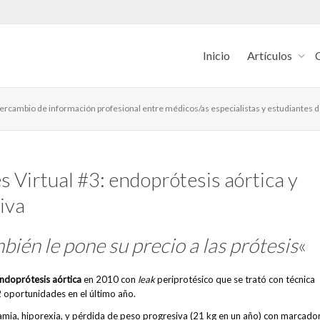
Inicio
Artículos
intercambio de información profesional entre médicos/as especialistas y estudiantes 
 Virtual #3: endoprótesis aórtica y
iva
bién le pone su precio a las prótesis
«
ndoprótesis aórtica
en 2010 con
leak
periprotésico que se trató con técnica
2 oportunidades en el último año.
amia, hiporexia, y pérdida de peso progresiva (21 kg en un año) con marcado