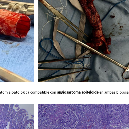
natomía patológica compatible con
angiosarcoma epiteloide
en ambas biopsia
).