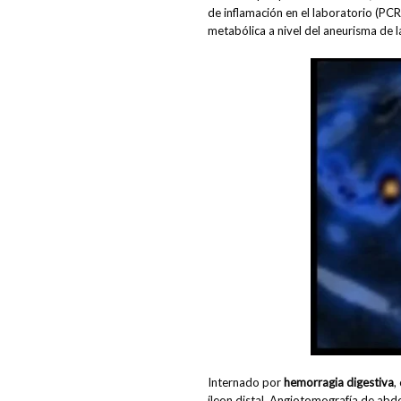
de inflamación en el laboratorio (PC
metabólica a nivel del aneurisma de 
Internado por
hemorragia digestiva
,
íleon distal. Angiotomografía de abd