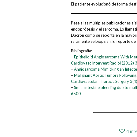
El paciente evolucionó de forma desfa
Pese a las múltiples publicaciones ai
endoprótesis y el sarcoma. Lo llamati
Dacrón como se reporta en la mayoría
raramente se biopsian. El reporte de
Bibliografía:
–
Epithelioid Angiosarcoma With Met
Cardiovasc Intervent Radiol (2012)
–
Angiosarcoma Mimicking an Infect
–
Malignant Aortic Tumors Following 
Cardiovascular Thoracic Surgery 3(4
–
Small intestine bleeding due to m
6500
4
int