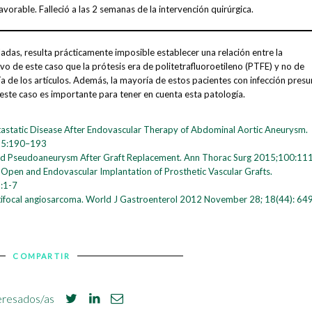
vorable. Falleció a las 2 semanas de la intervención quirúrgica.
sladas, resulta prácticamente imposible establecer una relación entre la
vo de este caso que la prótesis era de politetrafluoroetileno (PTFE) y no de
 de los artículos. Además, la mayoría de estos pacientes con infección presu
 este caso es importante para tener en cuenta esta patología.
astatic Disease After Endovascular Therapy of Abdominal Aortic Aneurysm.
 35:190–193
ed Pseudoaneurysm After Graft Replacement. Ann Thorac Surg 2015;100:11
Open and Endovascular Implantation of Prosthetic Vascular Grafts.
):1-7
ultifocal angiosarcoma. World J Gastroenterol 2012 November 28; 18(44): 64
COMPARTIR
eresados/as