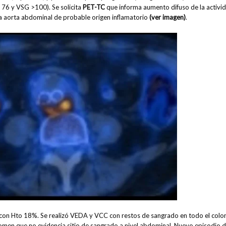
R 76 y VSG >100). Se solicita
PET-TC
que informa aumento difuso de la activi
la aorta abdominal de probable origen inflamatorio
(ver imagen)
.
 con Hto 18%. Se realizó VEDA y VCC con restos de sangrado en todo el colo
omen que no evidencia sitio de sangrado a nivel abdominal. Nuevo episodio 