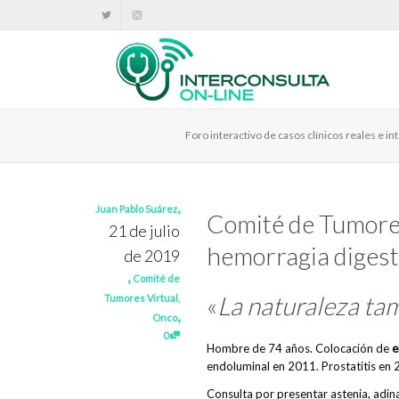
Foro interactivo de casos clínicos reales e 
,
Juan Pablo Suárez
Comité de Tumores
21 de julio
hemorragia digest
de 2019
,
Comité de
«
La naturaleza tam
Tumores Virtual
,
,
Onco
0
Hombre de 74 años. Colocación de
e
endoluminal en 2011. Prostatitis en 
Consulta por presentar astenia, adin