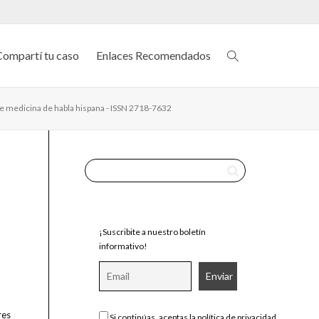
Compartí tu caso
Enlaces Recomendados
de medicina de habla hispana - ISSN 2718-7632
¡Suscribite a nuestro boletín
informativo!
res
Si continúas, aceptas la política de privacidad