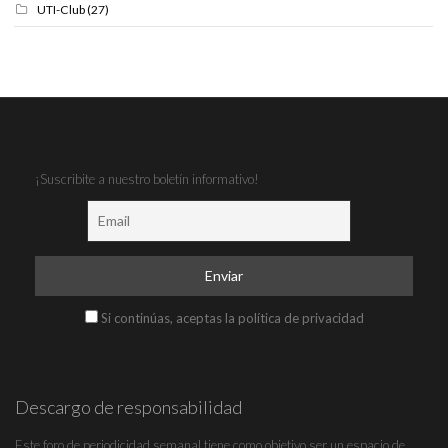
UTI-Club
(27)
¡Suscribite a nuestro boletín informativo!
Si continúas, aceptas la política de privacidad
Descargo de responsabilidad
Este foro de periodicidad semanal tiene como objetivo ser un espacio de