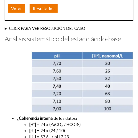
Votar
Resultados
CLICK PARA VER RESOLUCIÓN DEL CASO
Análisis sistemático del estado ácido-base:
¿
Coherencia interna
de los datos?
+
[H
] = 24 x (PaCO
/ HCO3-)
2
+
[H
] = 24 x (24 / 10)
+
[H
] = 57.6 -> pH 7,23