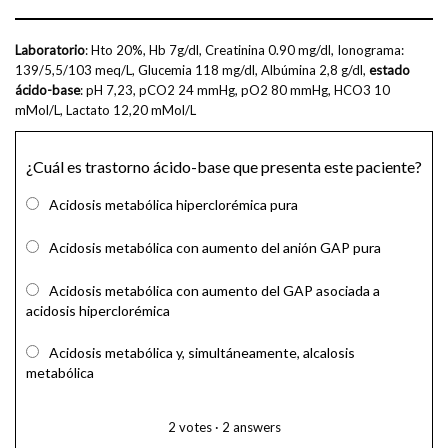
Laboratorio
: Hto 20%, Hb 7g/dl, Creatinina 0.90 mg/dl, Ionograma:
139/5,5/103 meq/L, Glucemia 118 mg/dl, Albúmina 2,8 g/dl,
estado
ácido-base
: pH 7,23, pCO2 24 mmHg, pO2 80 mmHg, HCO3 10
mMol/L, Lactato 12,20 mMol/L
¿Cuál es trastorno ácido-base que presenta este paciente?
Acidosis metabólica hiperclorémica pura
Acidosis metabólica con aumento del anión GAP pura
Acidosis metabólica con aumento del GAP asociada a
acidosis hiperclorémica
Acidosis metabólica y, simultáneamente, alcalosis
metabólica
2
votes
·
2
answers