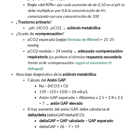
Regla «del 80%»:
por cada aumento de de 0,10 en el pH se
debe multiplicar por 0,8 la concentración de H+,
comenzando con una concentración de 100
¿
Trastorno primario
?
↓pH ↓HCO3 ↓pCO2 →
acidosis metabólica
¿Grado de
«compensación»
?
pCO2 esperada (según
fórmula de Winter
) = 21-25
mmHg
pCO2 medida = 24 mmHg →
adecuada «compensación»
respiratoria
(se prefiere el término
respuesta secundaria
frente al de «compensación»
según el mismísimo H.
Adrogué
)
Abordaje diagnóstico de la
acidosis metabólica
:
Cálculo del
Anión GAP
:
Na – (HCO3 + Cl)
139 – (10 + 103) = 26 mEq/L
Anión GAP esperado = Albúmina x 2.5 = 2.8 x 2.5
= 7 →
anión GAP elevado
Si hay aumento del anión GAP, debe calcularse el
delta/delta
(deltaGAP/deltaHCO):
deltaGAP = GAP calculado – GAP esperado
deltaGAP = 26 – 7 = 19