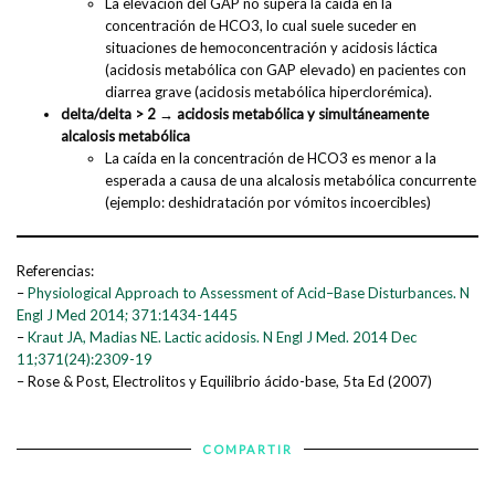
La elevación del GAP no supera la caída en la
concentración de HCO3, lo cual suele suceder en
situaciones de hemoconcentración y acidosis láctica
(acidosis metabólica con GAP elevado) en pacientes con
diarrea grave (acidosis metabólica hiperclorémica).
delta/delta > 2
→ acidosis metabólica y simultáneamente
alcalosis metabólica
La caída en la concentración de HCO3 es menor a la
esperada a causa de una alcalosis metabólica concurrente
(ejemplo: deshidratación por vómitos incoercibles)
Referencias:
–
Physiological Approach to Assessment of Acid–Base Disturbances. N
Engl J Med 2014; 371:1434-1445
–
Kraut JA, Madias NE. Lactic acidosis. N Engl J Med. 2014 Dec
11;371(24):2309-19
– Rose & Post, Electrolitos y Equilibrio ácido-base, 5ta Ed (2007)
COMPARTIR