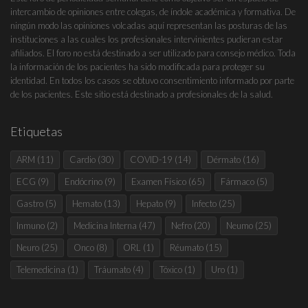
intercambio de opiniones entre colegas, de índole académica y formativa. De
ningún modo las opiniones volcadas aquí representan las posturas de las
instituciones a las cuales los profesionales intervinientes pudieran estar
afiliados. El foro no está destinado a ser utilizado para consejo médico. Toda
la información de los pacientes ha sido modificada para proteger su
identidad. En todos los casos se obtuvo consentimiento informado por parte
de los pacientes. Este sitio está destinado a profesionales de la salud.
Etiquetas
ARM
(11)
Cardio
(30)
COVID-19
(14)
Dérmato
(16)
ECG
(9)
Endócrino
(9)
Examen Físico
(65)
Fármaco
(5)
Gastro
(5)
Hemato
(13)
Hepato
(9)
Infecto
(25)
Inmuno
(2)
Medicina Interna
(47)
Nefro
(20)
Neumo
(25)
Neuro
(25)
Onco
(8)
ORL
(1)
Réumato
(15)
Telemedicina
(1)
Tráumato
(4)
Tóxico
(1)
Uro
(1)