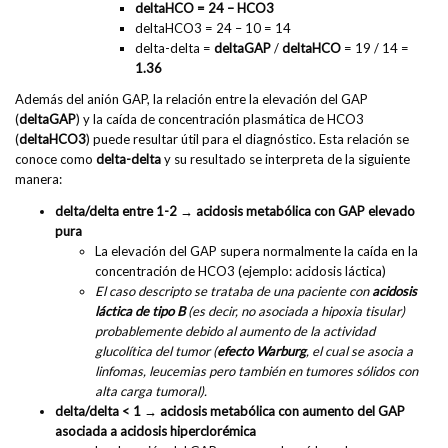
deltaHCO = 24 – HCO3
deltaHCO3 = 24 – 10 = 14
delta-delta =
deltaGAP
/
deltaHCO
= 19 / 14 =
1.36
Además del anión GAP, la relación entre la elevación del GAP
(
deltaGAP
) y la caída de concentración plasmática de HCO3
(
deltaHCO3
) puede resultar útil para el diagnóstico. Esta relación se
conoce como
delta-delta
y su resultado se interpreta de la siguiente
manera:
delta/delta entre 1-2 → acidosis metabólica con GAP elevado
pura
La elevación del GAP supera normalmente la caída en la
concentración de HCO3 (ejemplo: acidosis láctica)
El caso descripto se trataba de una paciente con
acidosis
láctica de tipo B
(es decir, no asociada a hipoxia tisular)
probablemente debido al aumento de la actividad
glucolítica del tumor (
efecto Warburg
, el cual se asocia a
linfomas, leucemias pero también en tumores sólidos con
alta carga tumoral).
delta/delta < 1 → acidosis metabólica con aumento del GAP
asociada a acidosis hiperclorémica