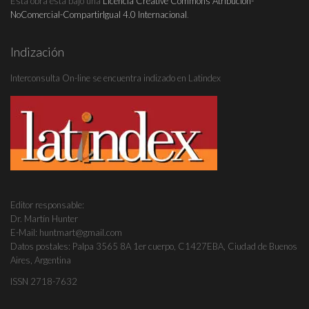
Esta obra está bajo una
Licencia Creative Commons Atribución-
NoComercial-CompartirIgual 4.0 Internacional
.
Indización
Interconsulta On-line se encuentra indizado en Latindex
Editor responsable:
Dr. Martín Hunter
E-Mail: huntmart@gmail.com
Datos postales: Palpa 3565 8A 1er cuerpo, C1427EBA, Ciudad de Buenos
Aires, Argentina
ISSN 2718-7632