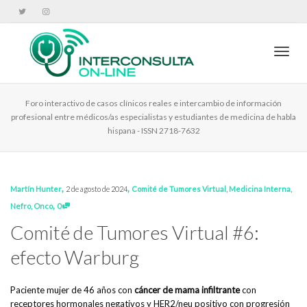
Cambi
Foro interactivo de casos clínicos reales e intercambio de información
profesional entre médicos/as especialistas y estudiantes de medicina de habla
hispana - ISSN 2718-7632
,
,
Martín Hunter
2 de agosto de 2024
Comité de Tumores Virtual
,
Medicina Interna
,
,
Nefro
,
Onco
0
Comité de Tumores Virtual #6:
efecto Warburg
Paciente mujer de 46 años con
cáncer de mama infiltrante
con
receptores hormonales negativos y HER2/neu positivo con progresión