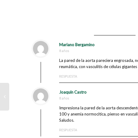
Mariano Bergamino
8 años
La pared de la aorta pareciera engrosada, n
reumática, con vasculitis de células gigantes
RESPUESTA
Joaquín Castro
8 años
Impresiona la pared de la aorta descendent
100 y anemia normocitica, pienso en vasculit
Saludos.
RESPUESTA