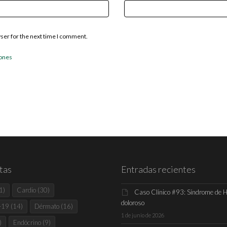
wser for the next time I comment.
iones
tas
Entradas recientes
1)
Cardio
(30)
Caso Clínico #93: Síndrome de 
doloroso
-19
(14)
Dérmato
(16)
1 de junio de 2026
)
Endócrino
(9)