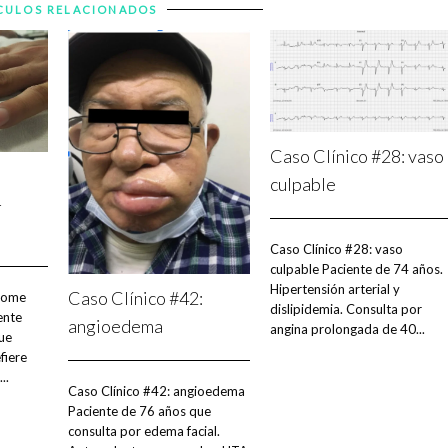
CULOS RELACIONADOS
Caso Clínico #28: vaso
:
culpable
-
Caso Clínico #28: vaso
culpable Paciente de 74 años.
Hipertensión arterial y
Caso Clínico #42:
drome
dislipidemia. Consulta por
ente
angioedema
angina prolongada de 40...
ue
fiere
..
Caso Clínico #42: angioedema
Paciente de 76 años que
consulta por edema facial.