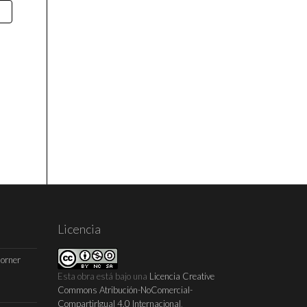
Licencia
Horner
Esta obra está bajo una
Licencia Creative
Commons Atribución-NoComercial-
CompartirIgual 4.0 Internacional
.