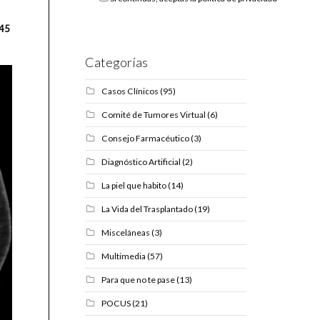
45
Categorías
Casos Clínicos
(95)
Comité de Tumores Virtual
(6)
Consejo Farmacéutico
(3)
Diagnóstico Artificial
(2)
La piel que habito
(14)
La Vida del Trasplantado
(19)
Misceláneas
(3)
Multimedia
(57)
Para que no te pase
(13)
POCUS
(21)