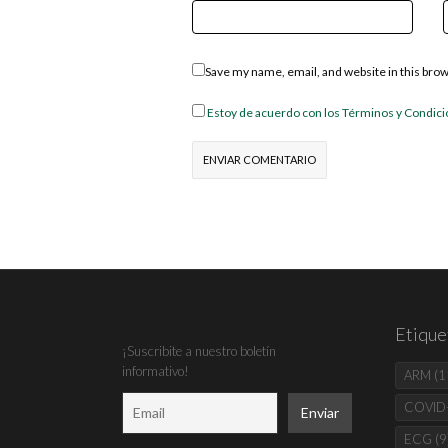
Save my name, email, and website in this bro
Estoy de acuerdo con los Términos y Condic
Etique
¡Suscribite a nuestro boletín
informativo!
ARM
(1
COVID
ECG
(9