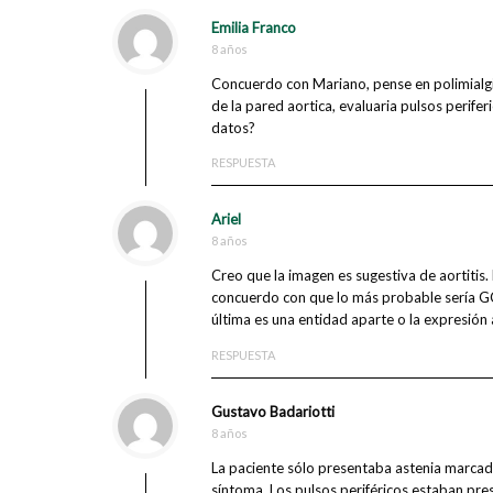
Emilia Franco
8 años
Concuerdo con Mariano, pense en polimialg
de la pared aortica, evaluaria pulsos perif
datos?
RESPUESTA
Ariel
8 años
Creo que la imagen es sugestiva de aortitis.
concuerdo con que lo más probable sería GCA
última es una entidad aparte o la expresión a
RESPUESTA
Gustavo Badariotti
8 años
La paciente sólo presentaba astenia marcad
síntoma. Los pulsos periféricos estaban pre