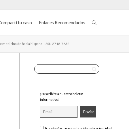
Compartí tu caso
Enlaces Recomendados
de medicina de habla hispana - ISSN 2718-7632
¡Suscribite a nuestro boletín
informativo!
Si continúas, aceptas la política de privacidad