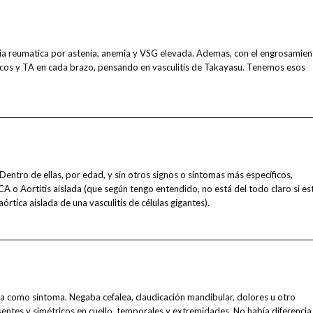
ia reumatica por astenia, anemia y VSG elevada. Ademas, con el engrosamien
ericos y TA en cada brazo, pensando en vasculitis de Takayasu. Tenemos esos
 Dentro de ellas, por edad, y sin otros signos o síntomas más específicos,
 o Aortitis aislada (que según tengo entendido, no está del todo claro si es
órtica aislada de una vasculitis de células gigantes).
a como síntoma. Negaba cefalea, claudicación mandibular, dolores u otro
sentes y simétricos en cuello, temporales y extremidades. No había diferencia