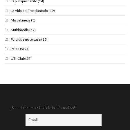
La piel que habito
(14)
La Vida del Trasplantado
(19)
Misceláneas
(3)
Multimedia
(57)
Para que no te pase
(13)
POCUS
(21)
UTI-Club
(27)
¡Suscribite a nuestro boletín informativo!