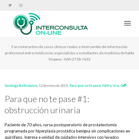
Cambi
Foro interactivo de casos clínicos reales e intercambio de información
profesional entre médicos/as especialistas y estudiantes de medicina de habla
hispana - ISSN 2718-7632
,
,
,
Santiago Beltramino
12 de enero de 2019
Para que no te pase
,
Nefro
,
Uro
0
Para que no te pase #1:
obstrucción urinaria
Paciente de 70 años, cursa postoperatorio de prostatectomía
programada por hiperplasia prostática benigna sin complicaciones en
quirófano. Ingresa a unidad de cuidados intensivos con lavados