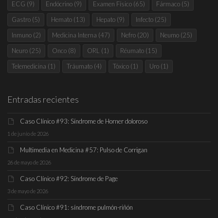
ECG
(9)
Endócrino
(9)
Examen Físico
(65)
Fármaco
(5)
Gastro
(5)
Hemato
(13)
Hepato
(9)
Infecto
(25)
Inmuno
(2)
Medicina Interna
(47)
Nefro
(20)
Neumo
(25)
Neuro
(25)
Onco
(8)
ORL
(1)
Réumato
(15)
Telemedicina
(1)
Tráumato
(4)
Tóxico
(1)
Uro
(1)
Entradas recientes
Caso Clínico #93: Síndrome de Horner doloroso
1 de junio de 2026
Multimedia en Medicina #57: Pulso de Corrigan
26 de mayo de 2026
Caso Clínico #92: Síndrome de Page
3 de mayo de 2026
Caso Clínico #91: síndrome pulmón-riñón