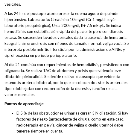
vesicales.
A las 24 hs del postoperatorio presenta edema agudo de pulmón
hipertensivo. Laboratorio: Creatinina 10 mg/dl (Cr 1 mg/dl según
laboratorio prequirúrgico), Urea 200 mg/dl, K+ 7,5 mEq/L. Se indica
hemodiálisis con estabilización rápida del paciente pero con diuresis
escasa. Se suspenden lavados vesicales dada la ausencia de hematuria.
Ecografía sin uronefrosis con riñones de tamaño normal, vejiga vacía. Se
interpreta posible nefritis intersticial por la administración de AINEs y
ciprofloxacina en período perioperatorio.
Al día 21 continúa con requerimientos de hemodiálisis, persistiendo con
oligoanuria. Se realiza TAC de abdomen y pelvis que evidencia leve
dilatación pielocalicial. Se decide realizar cistoscopía que evidencia
estenosis ureteral bilateral, por lo que se colocan dos stents ureterales
tipo «doble jota» con recuperación de la diuresis y función renal a
valores normales.
Puntos de aprendizaje
:
El 5 % de las obstrucciones urinarias cursan SIN dilatación. Si hay
factores de riesgo (antecedente de cirugía, como en este caso,
radioterapia en pelvis, cáncer de vejiga o cuello uterino) debe
tenerse siempre en cuenta.