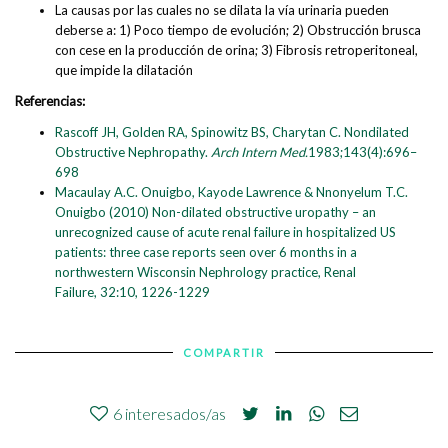
La causas por las cuales no se dilata la vía urinaria pueden
deberse a: 1) Poco tiempo de evolución; 2) Obstrucción brusca
con cese en la producción de orina; 3) Fibrosis retroperitoneal,
que impide la dilatación
Referencias:
Rascoff JH, Golden RA, Spinowitz BS, Charytan C. Nondilated
Obstructive Nephropathy.
Arch Intern Med.
1983;143(4):696–
698
Macaulay A.C. Onuigbo, Kayode Lawrence & Nnonyelum T.C.
Onuigbo (2010) Non-dilated obstructive uropathy – an
unrecognized cause of acute renal failure in hospitalized US
patients: three case reports seen over 6 months in a
northwestern Wisconsin Nephrology practice, Renal
Failure, 32:10, 1226-1229
COMPARTIR
6
interesados/as