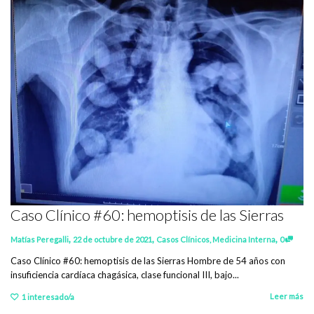
Caso Clínico #60: hemoptisis de las Sierras
,
,
,
Matías Peregalli
22 de octubre de 2021
Casos Clínicos
,
Medicina Interna
0
Caso Clínico #60: hemoptisis de las Sierras Hombre de 54 años con
insuficiencia cardíaca chagásica, clase funcional III, bajo...
Leer más
1
interesado/a