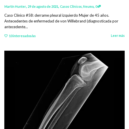
,
,
,
Martín Hunter
29 de agosto de 2021
Casos Clínicos
,
Neumo
0
Caso Clínico #58: derrame pleural izquierdo Mujer de 45 años.
Antecedentes de enfermedad de von Willebrand (diagnosticada por
antecedente...
Leer más
10
interesados/as