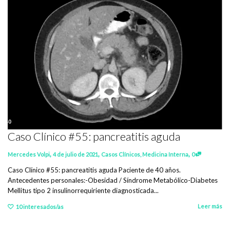
Caso Clínico #55: pancreatitis aguda
,
,
,
Mercedes Volpi
4 de julio de 2021
Casos Clínicos
,
Medicina Interna
0
Caso Clínico #55: pancreatitis aguda Paciente de 40 años.
Antecedentes personales:-Obesidad / Síndrome Metabólico-Diabetes
Mellitus tipo 2 insulinorrequiriente diagnosticada...
Leer más
10
interesados/as