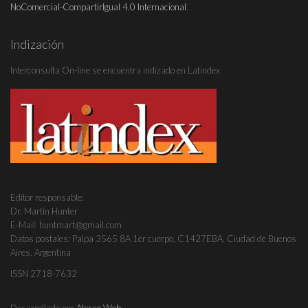
NoComercial-CompartirIgual 4.0 Internacional
.
Indización
Interconsulta On-line se encuentra indizado en Latindex
Editor responsable:
Dr. Martín Hunter
E-Mail: huntmart@gmail.com
Datos postales: Palpa 3565 8A 1er cuerpo, C1427EBA, Ciudad de Buenos
Aires, Argentina
ISSN 2718-7632
Desarrollado por
Alesco Web