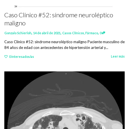
Caso Clínico #52: síndrome neuroléptico
maligno
,
,
,
Gonzalo Schierloh
14 de abril de 2021
Casos Clínicos
,
Fármaco
0
Caso Clínico #52: síndrome neuroléptico maligno Paciente masculino de
84 años de edad con antecedentes de hipertensión arterial y...
Leer más
0
interesados/as