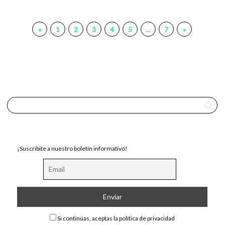
«
1
2
3
4
5
…
7
»
¡Suscribite a nuestro boletín informativo!
Si continúas, aceptas la política de privacidad