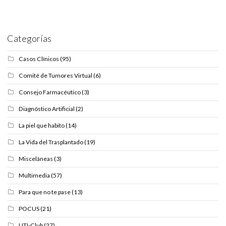
Categorías
Casos Clínicos
(95)
Comité de Tumores Virtual
(6)
Consejo Farmacéutico
(3)
Diagnóstico Artificial
(2)
La piel que habito
(14)
La Vida del Trasplantado
(19)
Misceláneas
(3)
Multimedia
(57)
Para que no te pase
(13)
POCUS
(21)
UTI-Club
(27)