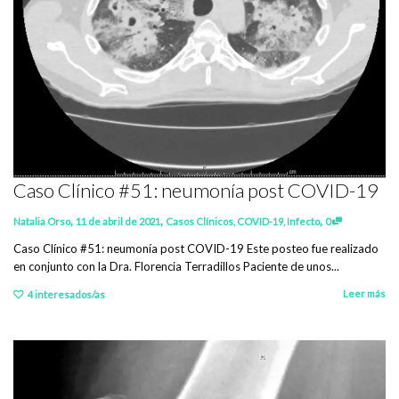
Caso Clínico #51: neumonía post COVID-19
,
,
,
Natalia Orso
11 de abril de 2021
Casos Clínicos
,
COVID-19
,
Infecto
0
Caso Clínico #51: neumonía post COVID-19 Este posteo fue realizado
en conjunto con la Dra. Florencia Terradillos Paciente de unos...
Leer más
4
interesados/as