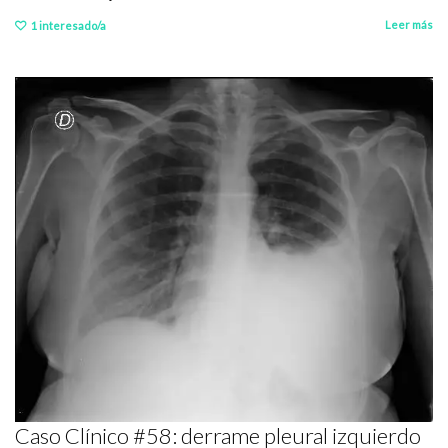
Leer más
1
interesado/a
Caso Clínico #58: derrame pleural izquierdo