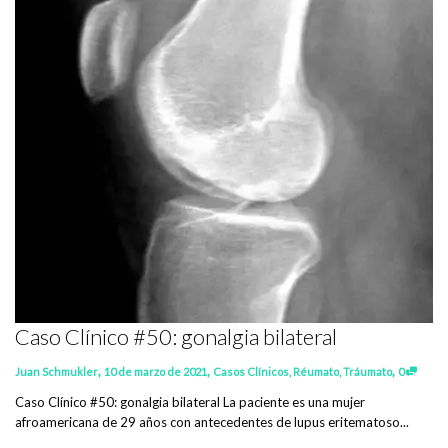
Caso Clínico #50: gonalgia bilateral
,
,
,
Juan Schmukler
10 de marzo de 2021
Casos Clínicos
,
Réumato
,
Tráumato
0
Caso Clínico #50: gonalgia bilateral La paciente es una mujer
afroamericana de 29 años con antecedentes de lupus eritematoso...