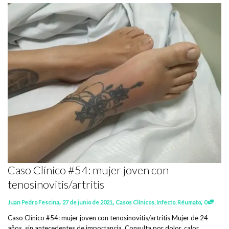
Caso Clínico #54: mujer joven con
tenosinovitis/artritis
,
,
,
Juan Pedro Fescina
27 de junio de 2021
Casos Clínicos
,
Infecto
,
Réumato
0
Caso Clínico #54: mujer joven con tenosinovitis/artritis Mujer de 24
años, sin antecedentes de importancia. Consulta por dolor, calor...