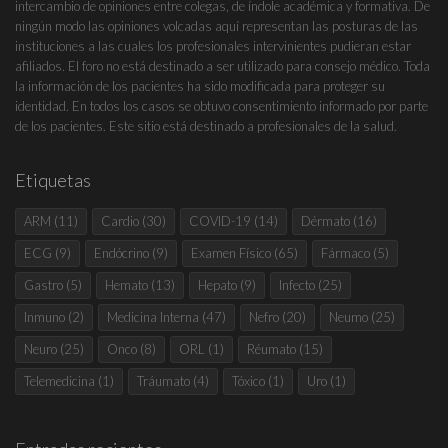
intercambio de opiniones entre colegas, de índole académica y formativa. De
ningún modo las opiniones volcadas aquí representan las posturas de las
instituciones a las cuales los profesionales intervinientes pudieran estar
afiliados. El foro no está destinado a ser utilizado para consejo médico. Toda
la información de los pacientes ha sido modificada para proteger su
identidad. En todos los casos se obtuvo consentimiento informado por parte
de los pacientes. Este sitio está destinado a profesionales de la salud.
Etiquetas
ARM
(11)
Cardio
(30)
COVID-19
(14)
Dérmato
(16)
ECG
(9)
Endócrino
(9)
Examen Físico
(65)
Fármaco
(5)
Gastro
(5)
Hemato
(13)
Hepato
(9)
Infecto
(25)
Inmuno
(2)
Medicina Interna
(47)
Nefro
(20)
Neumo
(25)
Neuro
(25)
Onco
(8)
ORL
(1)
Réumato
(15)
Telemedicina
(1)
Tráumato
(4)
Tóxico
(1)
Uro
(1)