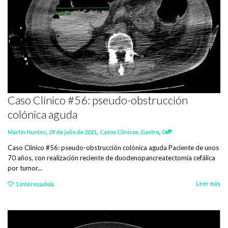
Caso Clínico #56: pseudo-obstrucción
colónica aguda
,
,
,
Martín Hunter
29 de julio de 2021
Casos Clínicos
,
Gastro
0
Caso Clínico #56: pseudo-obstrucción colónica aguda Paciente de unos
70 años, con realización reciente de duodenopancreatectomía cefálica
por tumor...
Leer más
1
interesado/a