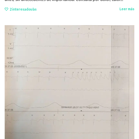
Leer más
2
interesados/as