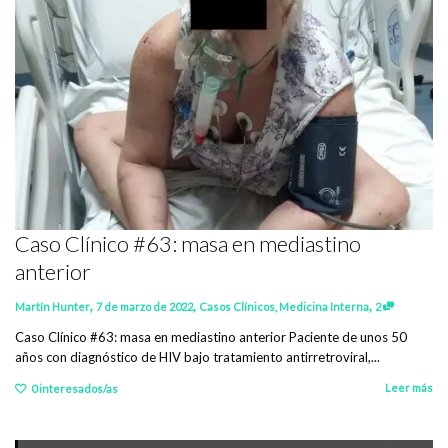
Caso Clínico #63: masa en mediastino
anterior
,
,
,
Martín Hunter
7 de marzo de 2022
Casos Clínicos
,
Medicina Interna
2
Caso Clínico #63: masa en mediastino anterior Paciente de unos 50
años con diagnóstico de HIV bajo tratamiento antirretroviral,...
Leer más
0
interesados/as