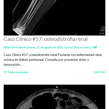
Caso Clínico #57: osteodistrofia renal
,
,
,
Alfonso Fernández Pazos
11 de agosto de 2021
Casos Clínicos
,
Nefro
0
Caso Clínico #57: osteodistrofia renal Paciente con enfermedad renal
crónica en diálisis peritoneal. Consulta por presentar dolor y
tumoración...
Leer más
0
interesados/as