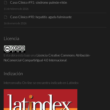
Caso Clínico #91: síndrome pulmón-riñón
11 de febrero de 2026
Caso Clínico #90: hepatitis aguda fulminante
16 de enero de 2026
Licencia
Esta obra está bajo una
Licencia Creative Commons Atribución-
NoComercial-CompartirIgual 4.0 Internacional
.
Indización
Interconsulta On-line se encuentra indizado en Latindex