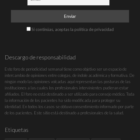
Si continúas, aceptas la política de privacidad
Descargo de responsabilidad
Este foro de periodicidad semanal tiene como objetivo ser un espacio de
intercambio de opiniones entre colegas, de índole académica y formativa. De
ningún modo las opiniones volcadas aquí representan las posturas de las
instituciones a las cuales los profesionales intervinientes pudieran estar
afiliados. El foro no está destinado a ser utilizado para consejo médico. Toda
la información de los pacientes ha sido modificada para proteger su
identidad. En todos los casos se obtuvo consentimiento informado por parte
de los pacientes. Este sitio está destinado a profesionales de la salud.
Etiquetas