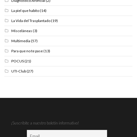
Diagnóstico Artificial
(2)
La piel que habito
(14)
La Vida del Trasplantado
(19)
Misceláneas
(3)
Multimedia
(57)
Para que no te pase
(13)
POCUS
(21)
UTI-Club
(27)
¡Suscribite a nuestro boletín informativo!