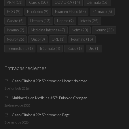
ARM
(11)
Cardio
(30)
COVID-19
(14)
Dérmato
(16)
ECG
(9)
Endócrino
(9)
Examen Físico
(65)
Fármaco
(5)
Gastro
(5)
Hemato
(13)
Hepato
(9)
Infecto
(25)
Inmuno
(2)
Medicina Interna
(47)
Nefro
(20)
Neumo
(25)
Neuro
(25)
Onco
(8)
ORL
(1)
Réumato
(15)
Telemedicina
(1)
Tráumato
(4)
Tóxico
(1)
Uro
(1)
Entradas recientes
Caso Clínico #93: Síndrome de Horner doloroso
1 de junio de 2026
Multimedia en Medicina #57: Pulso de Corrigan
26 de mayo de 2026
Caso Clínico #92: Síndrome de Page
3 de mayo de 2026