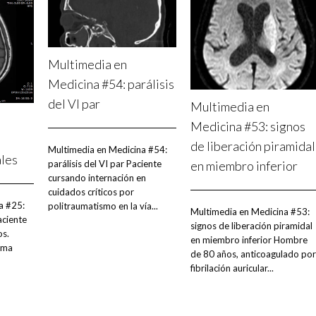
Multimedia en
Medicina #54: parálisis
del VI par
Multimedia en
Medicina #53: signos
de liberación piramidal
Multimedia en Medicina #54:
ales
parálisis del VI par Paciente
en miembro inferior
cursando internación en
cuidados críticos por
a #25:
politraumatismo en la vía...
Multimedia en Medicina #53:
aciente
signos de liberación piramidal
os.
en miembro inferior Hombre
oma
de 80 años, anticoagulado por
fibrilación auricular...