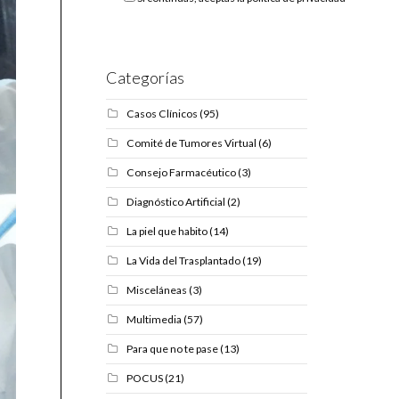
Categorías
Casos Clínicos
(95)
Comité de Tumores Virtual
(6)
Consejo Farmacéutico
(3)
Diagnóstico Artificial
(2)
La piel que habito
(14)
La Vida del Trasplantado
(19)
Misceláneas
(3)
Multimedia
(57)
Para que no te pase
(13)
POCUS
(21)