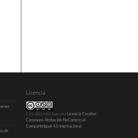
Licencia
Horner
Esta obra está bajo una
Licencia Creative
Commons Atribución-NoComercial-
CompartirIgual 4.0 Internacional
.
so de