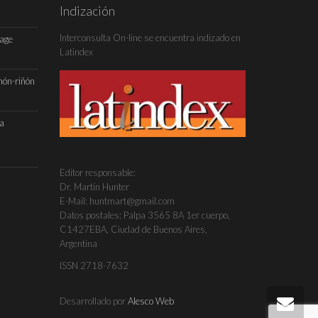
Indización
Interconsulta On-line se encuentra indizado en
Page
Latindex
món-riñón
da
Editor responsable:
Dr. Martín Hunter
E-Mail: huntmart@gmail.com
Datos postales: Palpa 3565 8A 1er cuerpo,
C1427EBA, Ciudad de Buenos Aires,
Argentina
ISSN 2718-7632
Desarrollado por
Alesco Web