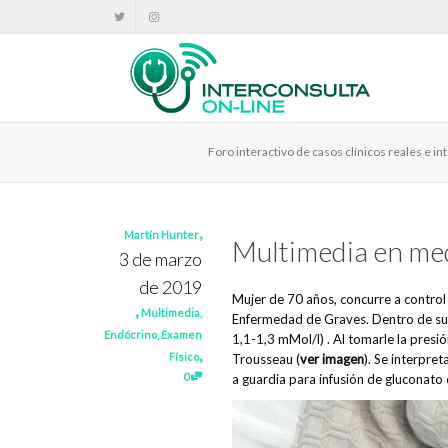
Foro interactivo de casos clínicos reales e 
,
Martín Hunter
Multimedia en med
3 de marzo
de 2019
Mujer de 70 años, concurre a control
,
Multimedia
,
Enfermedad de Graves. Dentro de sus 
Endócrino
,
Examen
1,1-1,3 mMol/l) . Al tomarle la pres
,
Físico
Trousseau (
ver imagen
). Se interpre
0
a guardia para infusión de gluconato 