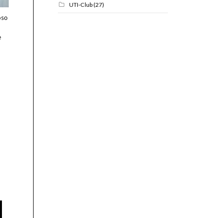
UTI-Club
(27)
oso
e