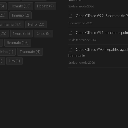
(5)
Hemato
(13)
Hepato
(9)
26 de mayo de 2026
25)
Inmuno
(2)
Caso Clínico #92: Síndrome de 
3 de mayo de 2026
a Interna
(47)
Nefro
(20)
Caso Clínico #91: síndrome pul
(25)
Neuro
(25)
Onco
(8)
11 de febrero de 2026
)
Réumato
(15)
Caso Clínico #90: hepatitis agu
icina
(1)
Tráumato
(4)
fulminante
1)
Uro
(1)
16 de enero de 2026