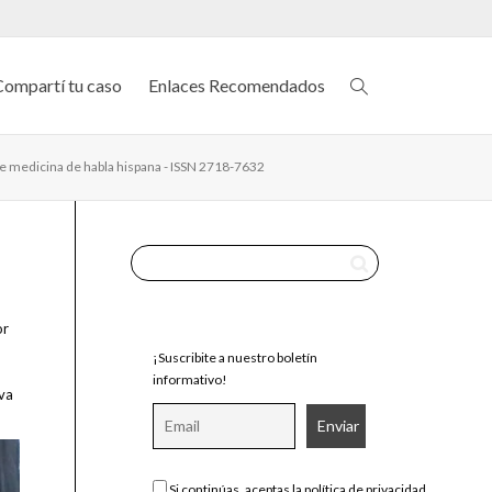
Compartí tu caso
Enlaces Recomendados
de medicina de habla hispana - ISSN 2718-7632
or
¡Suscribite a nuestro boletín
informativo!
iva
Si continúas, aceptas la política de privacidad