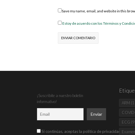
Save my name, email, and website in this bro
Estoy de acuerdo con los Términos y Condic
Etique
¡Suscribite a nuestro boletín
informativo!
ARM
(1
COVID
ECG
(9
Si continúas, aceptas la política de privacidad
Examen 