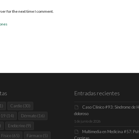
wser for the next time I comment.
iones
tas
Entradas recientes
1)
Cardio
(30)
Caso Clínico #93: Síndrome de 
doloroso
-19
(14)
Dérmato
(16)
1 de junio de 2026
)
Endócrino
(9)
Multimedia en Medicina #57: Pul
Físico
(65)
Fármaco
(5)
Corrigan