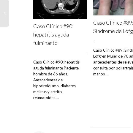
Caso Clínico #89
Caso Clínico #90:
Síndrome de Löf
hepatitis aguda
fulminante
Caso Clínico #89: Sín
Löfgren Mujer de 70 añ
antecedentes de releva
Caso Clínico #90: hepatitis
consulta por poliartral
aguda fulminante Paciente
manos...
hombre de 66 años.
Antecedentes de
hipotiroidismo, diabetes
mellitus y artritis
reumatoidea....