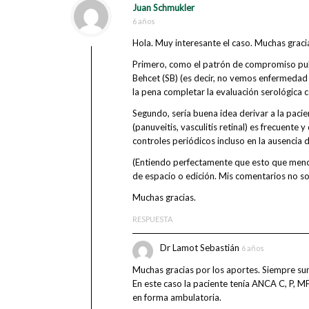
Juan Schmukler
6 años
Hola. Muy interesante el caso. Muchas grac
Primero, como el patrón de compromiso pulm
Behcet (SB) (es decir, no vemos enfermedad 
la pena completar la evaluación serológica
Segundo, sería buena idea derivar a la paci
(panuveitis, vasculitis retinal) es frecuente
controles periódicos incluso en la ausencia
(Entiendo perfectamente que esto que menc
de espacio o edición. Mis comentarios no son
Muchas gracias.
RESPUESTA
Dr Lamot Sebastián
6 años
Muchas gracias por los aportes. Siempre su
En este caso la paciente tenía ANCA C, P, M
en forma ambulatoria.