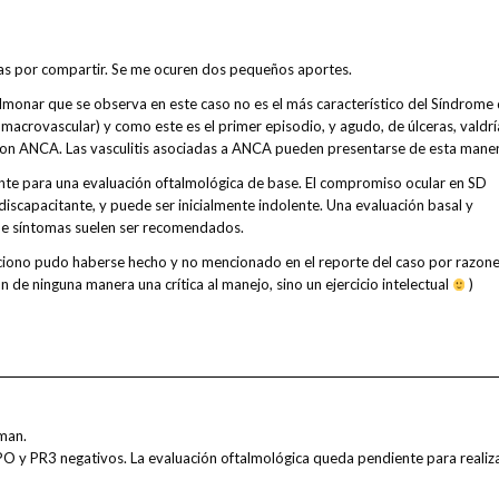
ias por compartir. Se me ocuren dos pequeños aportes.
onar que se observa en este caso no es el más característico del Síndrome
macrovascular) y como este es el primer episodio, y agudo, de úlceras, valdrí
 con ANCA. Las vasculitis asociadas a ANCA pueden presentarse de esta maner
ente para una evaluación oftalmológica de base. El compromiso ocular en SD
 y discapacitante, y puede ser inicialmente indolente. Una evaluación basal y
 de síntomas suelen ser recomendados.
iono pudo haberse hecho y no mencionado en el reporte del caso por razon
 de ninguna manera una crítica al manejo, sino un ejercicio intelectual
)
man.
PO y PR3 negativos. La evaluación oftalmológica queda pendiente para realiz