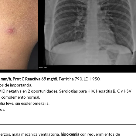
 mm/h
,
Prot C Reactiva 69 mg/dl
. Ferritina 790. LDH 950.
gos de importancia.
 negativa en 2 oportunidades. Serologías para HIV, Hepatitis B, C y HSV
s, complemento normal.
ia leve, sin esplenomegalia.
os.
erzos, mala mecánica ventilatoria,
hipoxemia
con requerimientos de