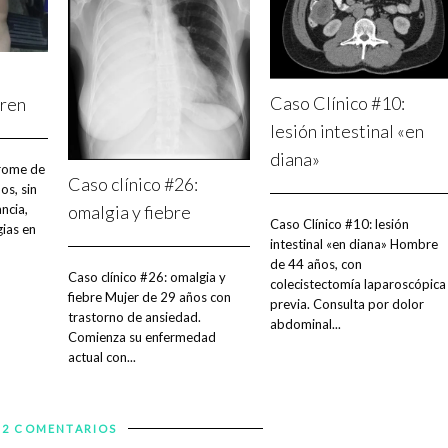
:
Caso Clínico #10:
gren
lesión intestinal «en
diana»
drome de
Caso clínico #26:
os, sin
omalgia y fiebre
ncia,
Caso Clínico #10: lesión
gias en
intestinal «en diana» Hombre
de 44 años, con
Caso clínico #26: omalgia y
colecistectomía laparoscópica
fiebre Mujer de 29 años con
previa. Consulta por dolor
trastorno de ansiedad.
abdominal...
Comienza su enfermedad
actual con...
2 COMENTARIOS