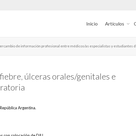
Inicio
Artículos
intercambio de información profesional entre médicos/as especialistas y estudiantes 
fiebre, úlceras orales/genitales e
iratoria
República Argentina.
os con colocación de DIU.