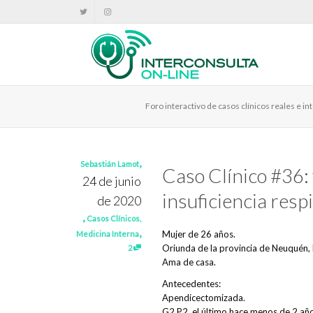
Foro interactivo de casos clínicos reales e 
,
Sebastián Lamot
Caso Clínico #36: 
24 de junio
insuficiencia resp
de 2020
,
Casos Clínicos
,
,
Mujer de 26 años.
Medicina Interna
Oriunda de la provincia de Neuquén, 
2
Ama de casa.
Antecedentes:
Apendicectomizada.
G2 P2, el último hace menos de 2 añ