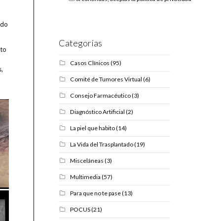
ado
Categorías
nto
Casos Clínicos
(95)
,
Comité de Tumores Virtual
(6)
Consejo Farmacéutico
(3)
Diagnóstico Artificial
(2)
La piel que habito
(14)
La Vida del Trasplantado
(19)
Misceláneas
(3)
Multimedia
(57)
Para que no te pase
(13)
POCUS
(21)