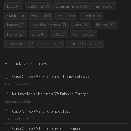
ECG
(9)
Endócrino
(9)
Examen Físico
(65)
Fármaco
(5)
Gastro
(5)
Hemato
(13)
Hepato
(9)
Infecto
(25)
Inmuno
(2)
Medicina Interna
(47)
Nefro
(20)
Neumo
(25)
Neuro
(25)
Onco
(8)
ORL
(1)
Réumato
(15)
Telemedicina
(1)
Tráumato
(4)
Tóxico
(1)
Uro
(1)
Entradas recientes
Caso Clínico #93: Síndrome de Horner doloroso
1 de junio de 2026
Multimedia en Medicina #57: Pulso de Corrigan
26 de mayo de 2026
Caso Clínico #92: Síndrome de Page
3 de mayo de 2026
Caso Clínico #91: síndrome pulmón-riñón