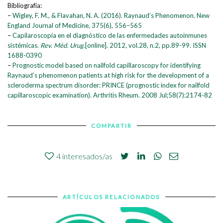
Bibliografía:
–
Wigley, F. M., & Flavahan, N. A. (2016). Raynaud’s Phenomenon. New
England Journal of Medicine, 375(6), 556–565
–
Capilaroscopía en el diagnóstico de las enfermedades autoinmunes
sistémicas.
Rev. Méd. Urug.
[online]. 2012, vol.28, n.2, pp.89-99. ISSN
1688-0390
–
Prognostic model based on nailfold capillaroscopy for identifying
Raynaud’s phenomenon patients at high risk for the development of a
scleroderma spectrum disorder: PRINCE (prognostic index for nailfold
capillaroscopic examination). Arthritis Rheum. 2008 Jul;58(7):2174-82
COMPARTIR
4
interesados/as
ARTÍCULOS RELACIONADOS