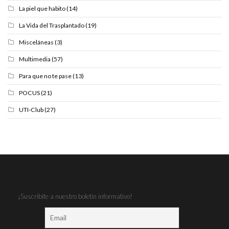
La piel que habito
(14)
La Vida del Trasplantado
(19)
Misceláneas
(3)
Multimedia
(57)
Para que no te pase
(13)
POCUS
(21)
UTI-Club
(27)
¡Suscribite a nuestro boletín informativo!