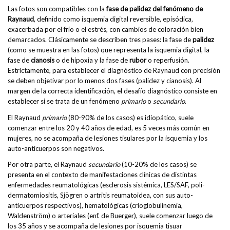
Las fotos son compatibles con la
fase de palidez del fenómeno de
Raynaud
, definido como isquemia digital reversible, episódica,
exacerbada por el frío o el estrés, con cambios de coloración bien
demarcados. Clásicamente se describen tres pases: la fase de
palidez
(como se muestra en las fotos) que representa la isquemia digital, la
fase de
cianosis
o de hipoxia y la fase de
rubor
o reperfusión.
Estrictamente, para establecer el diagnóstico de Raynaud con precisión
se deben objetivar por lo menos dos fases (palidez y cianosis). Al
margen de la correcta identificación, el desafío diagnóstico consiste en
establecer si se trata de un fenómeno
primario
o
secundario
.
El Raynaud
primario
(80-90% de los casos) es idiopático, suele
comenzar entre los 20 y 40 años de edad, es 5 veces más común en
mujeres, no se acompaña de lesiones tisulares por la isquemia y los
auto-anticuerpos son negativos.
Por otra parte, el Raynaud
secundario
(10-20% de los casos) se
presenta en el contexto de manifestaciones clínicas de distintas
enfermedades reumatológicas (esclerosis sistémica, LES/SAF, poli-
dermatomiositis, Sjögren o artritis reumatoidea, con sus auto-
anticuerpos respectivos), hematológicas (crioglobulinemia,
Waldenström) o arteriales (enf. de Buerger), suele comenzar luego de
los 35 años y se acompaña de lesiones por isquemia tisuar