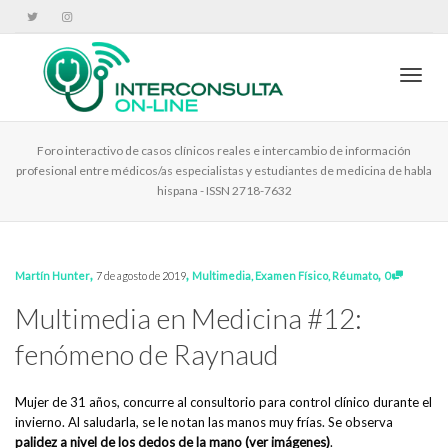
Cambi
Foro interactivo de casos clínicos reales e intercambio de información
profesional entre médicos/as especialistas y estudiantes de medicina de habla
hispana - ISSN 2718-7632
,
,
,
Martín Hunter
7 de agosto de 2019
Multimedia
,
Examen Físico
,
Réumato
0
Multimedia en Medicina #12:
fenómeno de Raynaud
Mujer de 31 años, concurre al consultorio para control clínico durante el
invierno. Al saludarla, se le notan las manos muy frías. Se observa
palidez a nivel de los dedos de la mano (ver imágenes)
.