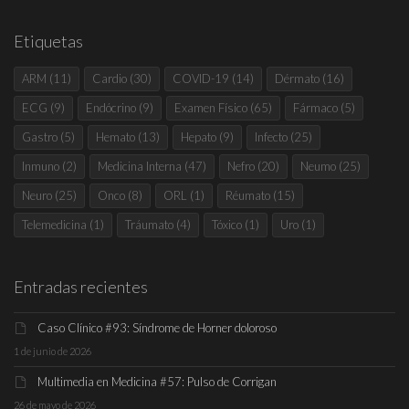
Etiquetas
ARM
(11)
Cardio
(30)
COVID-19
(14)
Dérmato
(16)
ECG
(9)
Endócrino
(9)
Examen Físico
(65)
Fármaco
(5)
Gastro
(5)
Hemato
(13)
Hepato
(9)
Infecto
(25)
Inmuno
(2)
Medicina Interna
(47)
Nefro
(20)
Neumo
(25)
Neuro
(25)
Onco
(8)
ORL
(1)
Réumato
(15)
Telemedicina
(1)
Tráumato
(4)
Tóxico
(1)
Uro
(1)
Entradas recientes
Caso Clínico #93: Síndrome de Horner doloroso
1 de junio de 2026
Multimedia en Medicina #57: Pulso de Corrigan
26 de mayo de 2026