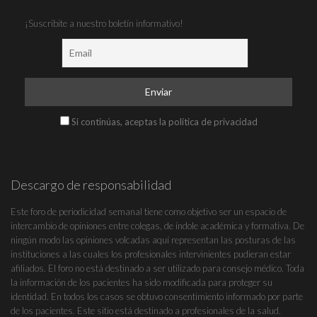
¡Suscribite a nuestro boletín informativo!
Si continúas, aceptas la política de privacidad
Descargo de responsabilidad
Este foro de periodicidad semanal tiene como objetivo ser un espacio de
intercambio de opiniones entre colegas, de índole académica y formativa. De
ningún modo las opiniones volcadas aquí representan las posturas de las
instituciones a las cuales los profesionales intervinientes pudieran estar
afiliados. El foro no está destinado a ser utilizado para consejo médico. Toda
la información de los pacientes ha sido modificada para proteger su
identidad. En todos los casos se obtuvo consentimiento informado por parte
de los pacientes. Este sitio está destinado a profesionales de la salud.