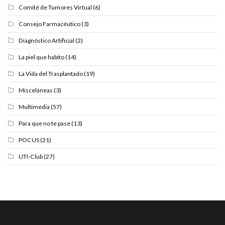
Comité de Tumores Virtual
(6)
Consejo Farmacéutico
(3)
Diagnóstico Artificial
(2)
La piel que habito
(14)
La Vida del Trasplantado
(19)
Misceláneas
(3)
Multimedia
(57)
Para que no te pase
(13)
POCUS
(21)
UTI-Club
(27)