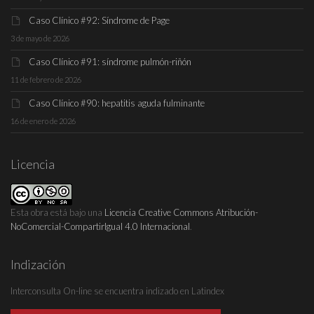
Caso Clínico #92: Síndrome de Page
3 de mayo de 2026
Caso Clínico #91: síndrome pulmón-riñón
11 de febrero de 2026
Caso Clínico #90: hepatitis aguda fulminante
16 de enero de 2026
Licencia
Esta obra está bajo una
Licencia Creative Commons Atribución-
NoComercial-CompartirIgual 4.0 Internacional
.
Indización
Interconsulta On-line se encuentra indizado en Latindex