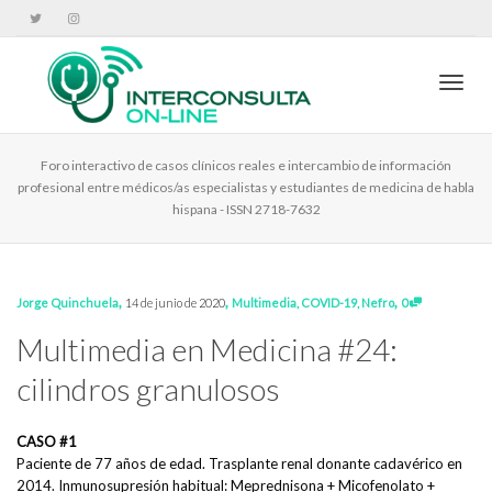
Cambi
Foro interactivo de casos clínicos reales e intercambio de información
profesional entre médicos/as especialistas y estudiantes de medicina de habla
hispana - ISSN 2718-7632
,
,
,
Jorge Quinchuela
14 de junio de 2020
Multimedia
,
COVID-19
,
Nefro
0
Multimedia en Medicina #24:
cilindros granulosos
CASO #1
Paciente de 77 años de edad. Trasplante renal donante cadavérico en
2014. Inmunosupresión habitual: Meprednisona + Micofenolato +