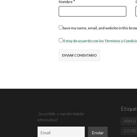
*
Nombre
Save my name, email, and website in this bro
Estoy de acuerdo con los Términos y Condic
Etique
¡Suscribite a nuestro boletín
informativo!
ARM
(1
COVID