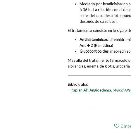
Mediado por
bradicinina
: no 
ó 36 h-. La relación con el d
ser el del caso descripto, pue
después de su su uso).
El tratamiento consiste en lo siguient
Antihistamínicos
: difenhidram
Anti-H2 (Ranitidina)
Glucocorticoides
: meprednis
Más allá del tratamiento farmacológi
sibilancias, edema de glotis, urticaria
Bibliografía:
–
Kaplan AP. Angioedema.
World Alle
0
int