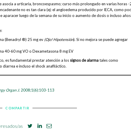
se asocia a urticaria, broncoespasmo; curso más prolongado en varias horas -
esencadenante no es tan clara (ej: el angioedema producido por IECA, como pod
de aparacer luego de la semana de su inicio o aumento de dosis o incluso años
e:
ina (Benadryl ®) 25 mg ev
(Ojo! Hipotensión
). Si no mejora se puede agregar
ona 40-60 mg VO o Dexametasona 8 mg EV
co, es fundamental prestar atención a los
signos de alarma
tales como
 o diarrea e incluso el shock anafiláctico.
rgy Organ J
. 2008;1(6):103-113
COMPARTIR
eresados/as