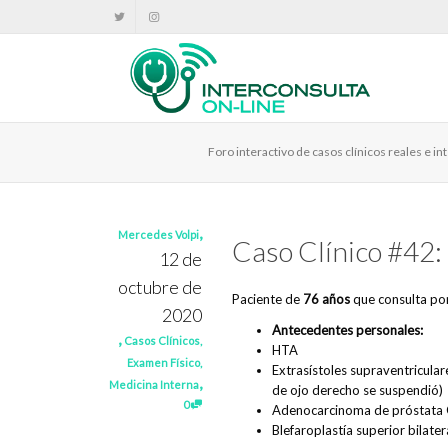
Foro interactivo de casos clínicos reales e 
,
Mercedes Volpi
Caso Clínico #42
12 de
octubre de
Paciente de
76 años
que consulta por
2020
Antecedentes personales:
,
Casos Clínicos
,
HTA
Examen Físico
,
Extrasístoles supraventricula
,
Medicina Interna
de ojo derecho se suspendió)
0
Adenocarcinoma de próstata 
Blefaroplastía superior bilater