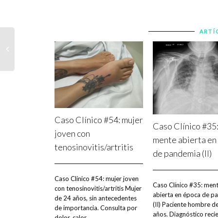
ARTÍ
Caso Clínico #54: mujer
Caso Clínico #35
joven con
mente abierta en
tenosinovitis/artritis
de pandemia (II)
Caso Clínico #54: mujer joven
Caso Clínico #35: men
con tenosinovitis/artritis Mujer
abierta en época de p
de 24 años, sin antecedentes
(II) Paciente hombre d
de importancia. Consulta por
años. Diagnóstico reci
dolor, calor...