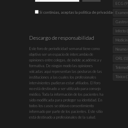
ECG
(9
Si continúas, aceptas la política de privacidad
Examen 
Gastro
Infecto
(
Descargo de responsabilidad
Medicin
Este foro de periodicidad semanal tiene como
Neumo
objetivo ser un espacio de intercambio de
ORL
(1
opiniones entre colegas, de índole académica y
formativa. De ningún modo las opiniones
Telemed
volcadas aquí representan las posturas de las
Tóxico
(
instituciones a las cuales los profesionales
intervinientes pudieran estar afiliados. El foro
no está destinado a ser utilizado para consejo
médico. Toda la información de los pacientes ha
sido modificada para proteger su identidad. En
todos los casos se obtuvo consentimiento
informado por parte de los pacientes. Este sitio
está destinado a profesionales de la salud.