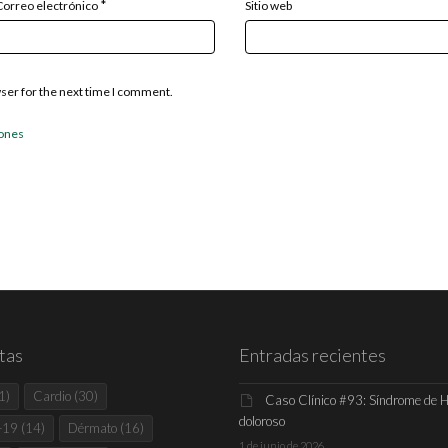
*
Correo electrónico
Sitio web
wser for the next time I comment.
iones
tas
Entradas recientes
1)
Cardio
(30)
Caso Clínico #93: Síndrome de 
doloroso
-19
(14)
Dérmato
(16)
1 de junio de 2026