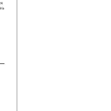
24
ría