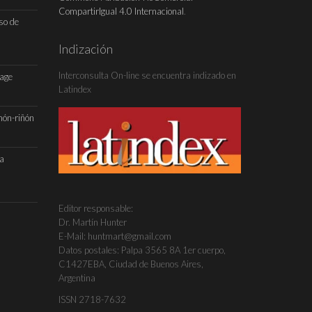
CompartirIgual 4.0 Internacional
.
so de
Indización
Interconsulta On-line se encuentra indizado en
Page
Latindex
món-riñón
da
Editor responsable:
Dr. Martín Hunter
E-Mail: huntmart@gmail.com
Datos postales: Palpa 3565 8A 1er cuerpo,
C1427EBA, Ciudad de Buenos Aires,
Argentina
ISSN 2718-7632