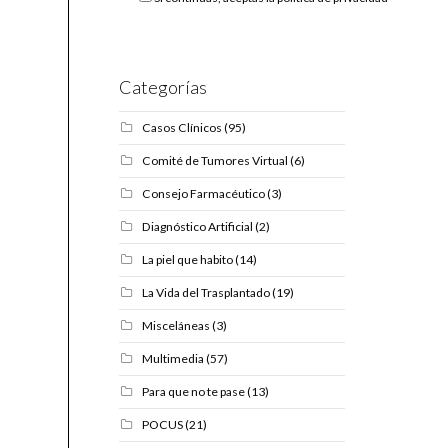
Categorías
Casos Clínicos
(95)
Comité de Tumores Virtual
(6)
Consejo Farmacéutico
(3)
Diagnóstico Artificial
(2)
La piel que habito
(14)
La Vida del Trasplantado
(19)
Misceláneas
(3)
Multimedia
(57)
Para que no te pase
(13)
POCUS
(21)