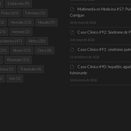
)
Endócrino
(9)
Multimedia en Medicina #57: Pul
Físico
(65)
Fármaco
(5)
Corrigan
(5)
Hemato
(13)
Hepato
(9)
26 de mayo de 2026
25)
Inmuno
(2)
Caso Clínico #92: Síndrome de 
3 de mayo de 2026
a Interna
(47)
Nefro
(20)
Caso Clínico #91: síndrome pul
(25)
Neuro
(25)
Onco
(8)
11 de febrero de 2026
)
Réumato
(15)
Caso Clínico #90: hepatitis agu
icina
(1)
Tráumato
(4)
fulminante
1)
Uro
(1)
16 de enero de 2026