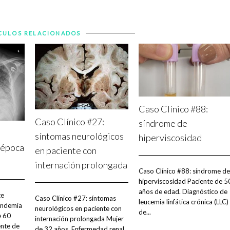
CULOS RELACIONADOS
Caso Clínico #88:
Caso Clínico #27:
síndrome de
:
síntomas neurológicos
hiperviscosidad
 época
en paciente con
internación prolongada
Caso Clínico #88: síndrome de
hiperviscosidad Paciente de 5
años de edad. Diagnóstico de
te
Caso Clínico #27: síntomas
leucemia linfática crónica (LLC)
andemia
neurológicos en paciente con
de...
e 60
internación prolongada Mujer
ente de
de 32 años. Enfermedad renal