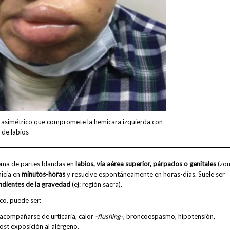
 asimétrico que compromete la hemicara izquierda con
de labios
dema de partes blandas en
labios, vía aérea superior, párpados o genitales
(zo
nicia en
minutos-horas
y resuelve espontáneamente en horas-días. Suele ser
ndientes de la gravedad
(ej: región sacra).
co, puede ser:
e acompañarse de urticaria, calor
-flushing-
, broncoespasmo, hipotensión,
post exposición al alérgeno.