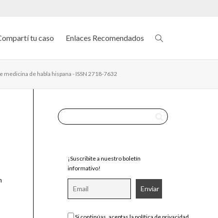
Compartí tu caso
Enlaces Recomendados
de medicina de habla hispana - ISSN 2718-7632
¡Suscribite a nuestro boletín
informativo!
n
Si continúas, aceptas la política de privacidad