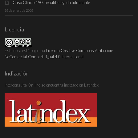
Caso Clínico #90: hepatitis aguda fulminante
16 de enero de 2026
Licencia
Esta obra está bajo una
Licencia Creative Commons Atribución-
NoComercial-CompartirIgual 4.0 Internacional
.
Indización
Interconsulta On-line se encuentra indizado en Latindex