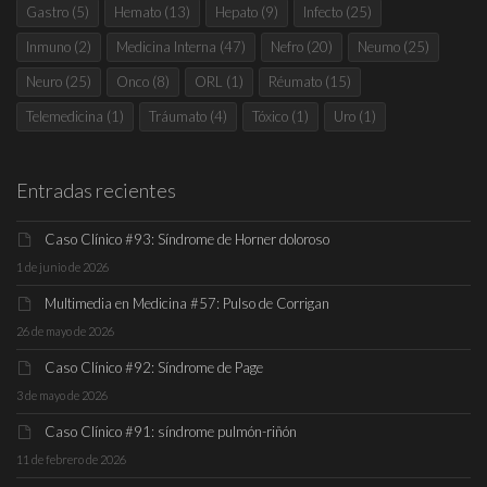
Gastro
(5)
Hemato
(13)
Hepato
(9)
Infecto
(25)
Inmuno
(2)
Medicina Interna
(47)
Nefro
(20)
Neumo
(25)
Neuro
(25)
Onco
(8)
ORL
(1)
Réumato
(15)
Telemedicina
(1)
Tráumato
(4)
Tóxico
(1)
Uro
(1)
Entradas recientes
Caso Clínico #93: Síndrome de Horner doloroso
1 de junio de 2026
Multimedia en Medicina #57: Pulso de Corrigan
26 de mayo de 2026
Caso Clínico #92: Síndrome de Page
3 de mayo de 2026
Caso Clínico #91: síndrome pulmón-riñón
11 de febrero de 2026