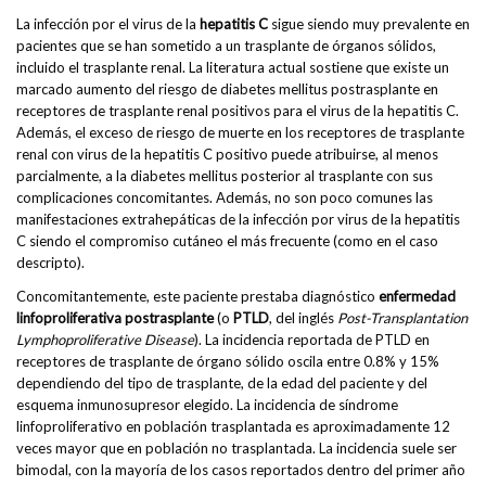
La infección por el virus de la
hepatitis C
sigue siendo muy prevalente en
pacientes que se han sometido a un trasplante de órganos sólidos,
incluido el trasplante renal. La literatura actual sostiene que existe un
marcado aumento del riesgo de diabetes mellitus postrasplante en
receptores de trasplante renal positivos para el virus de la hepatitis C.
Además, el exceso de riesgo de muerte en los receptores de trasplante
renal con virus de la hepatitis C positivo puede atribuirse, al menos
parcialmente, a la diabetes mellitus posterior al trasplante con sus
complicaciones concomitantes. Además, no son poco comunes las
manifestaciones extrahepáticas de la infección por virus de la hepatitis
C siendo el compromiso cutáneo el más frecuente (como en el caso
descripto).
Concomitantemente, este paciente prestaba diagnóstico
enfermedad
linfoproliferativa postrasplante
(o
PTLD
, del inglés
Post-Transplantation
Lymphoproliferative Disease
). La incidencia reportada de PTLD en
receptores de trasplante de órgano sólido oscila entre 0.8% y 15%
dependiendo del tipo de trasplante, de la edad del paciente y del
esquema inmunosupresor elegido. La incidencia de síndrome
linfoproliferativo en población trasplantada es aproximadamente 12
veces mayor que en población no trasplantada. La incidencia suele ser
bimodal, con la mayoría de los casos reportados dentro del primer año