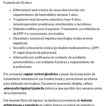
Paciente de 50 años.
Enfermedad renal crónica de causa desconocida con
requerimientos de hemodiálisis durante 5 años.
Trasplante renal donante cadavérico hace 4 años.
Inmunosupresión: prednisona, micofenolato y tacrolimus.
Diabetes mellitus post-trasplante. Tratamiento con inhibidores
de DPP-4 y correcciones con insulina.
Obesidad y esteatosis hepática (serologías virales previas
negativas).
Vasculitis urticariante crónica (probable medicamentoso ¿DPP-
4? según biopsia de piel previa).
Internación por politrauma en contexto de accidente
automovilístico, con múltiples fracturas y requerimiento de
transfusiones.
Por presentar
regular control glucémico
a pesar de instauración de
tratamiento ambulatorio con insulina basal y correcciones se interna
para titulación de insulinas. Durante la anamnesis dirigida, refiere
adenopatía inguinal izquierda
dolorosa que percibió dos semanas antes
de la internación.
Del examen físico de ingreso, se destaca la presencia de
lesiones
eritematosas y papulares
en región interna proximal de miembros