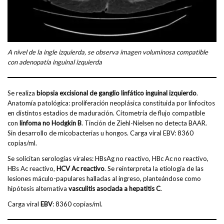
A nivel de la ingle izquierda, se observa imagen voluminosa compatible
con adenopatía inguinal izquierda
Se realiza
biopsia excisional de ganglio linfático inguinal izquierdo
.
Anatomía patológica: proliferación neoplásica constituida por linfocitos
en distintos estadios de maduración. Citometría de flujo compatible
con
linfoma no Hodgkin B
. Tinción de Ziehl-Nielsen no detecta BAAR.
Sin desarrollo de micobacterias u hongos. Carga viral EBV: 8360
copias/ml.
Se solicitan serologías virales: HBsAg no reactivo, HBc Ac no reactivo,
HBs Ac reactivo,
HCV Ac reactivo
. Se reinterpreta la etiología de las
lesiones máculo-papulares halladas al ingreso, planteándose como
hipótesis alternativa
vasculitis asociada a hepatitis C
.
Carga viral
EBV
: 8360 copias/ml.